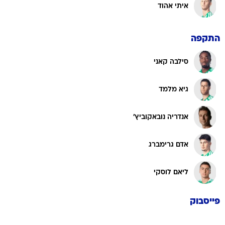
איתי אהוד
התקפה
סילבה קאני
גיא מלמד
אנדריה נובאקוביץ'
אדם גרימברג
ליאם לוסקי
פייסבוק