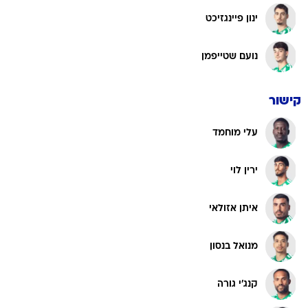
ינון פיינגזיכט
נועם שטייפמן
קישור
עלי מוחמד
ירין לוי
איתן אזולאי
מנואל בנסון
קנג'י גורה