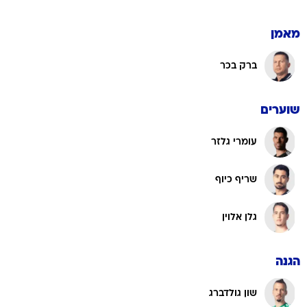
מאמן
ברק בכר
שוערים
עומרי גלזר
שריף כיוף
גלן אלוין
הגנה
שון גולדברג