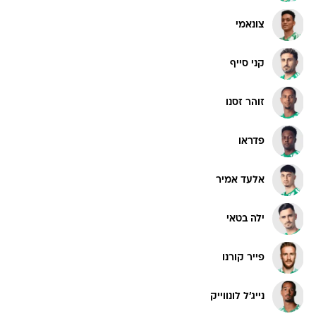
צונאמי
קני סייף
זוהר זסנו
פדראו
אלעד אמיר
ילה בטאי
פייר קורנו
נייג'ל לונווייק