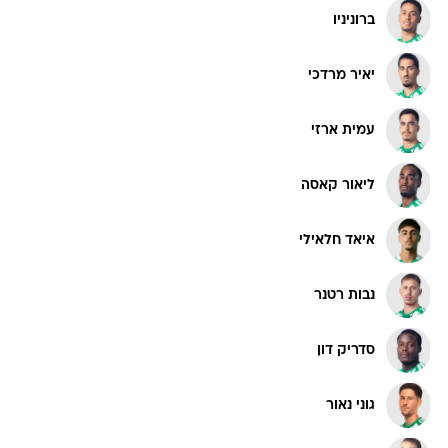
ברוניניו
יאיר מרדכי
עמית ארזי
ליאור קאסה
איאד חלאילי
נבות רטנר
סדריק דון
גוני נאור