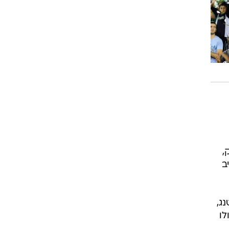
,
 רנאטו (שלומי ארבייטמן, 79), יניב
ג,
חקי, רומולו