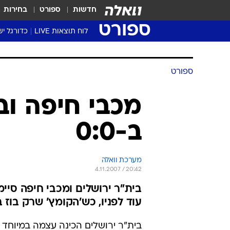
חדשות
ספורט
בחירות
ספורט
לוח תוצאות LIVE
כדורגל יש
ליגת העל Winner
סטט' ליגת
ספורט
גביע המדי
גביע הטוט
מכבי חיפה וב
שגרירים
ב-0:0
נבחרות י
ליגה לאומ
ליגה א'
מערכת וואלה
4.11.2007 / 20:42
עוד לפניו, כש'הקומץ' שרק בוז 
בית"ר ירושלים הכינה עצמה במיוחד