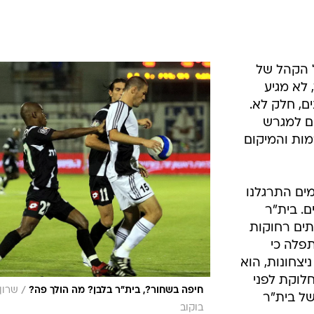
ל הקהל של
 לא מגיע
ם, חלק לא.
ם למגרש
מות והמיקום
ים התרגלנו
ם. בית"ר
תים רחוקות
פלה כי
צחונות, הוא
לוקת לפני
/
חיפה בשחור?, בית"ר בלבן? מה הולך פה?
שרון
ל בית"ר
בוקוב