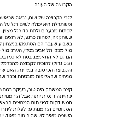
הקבוצה של העונה.
לגבי הקבוצה של שום, נראה שכאשר
ומשתדלת היא יכולה לשים רגל על הד
לפתוח מבערים ולתת כדורגל מצוין. 
ששחקניה, לפחות כרגע, לא רוצים יות
בשבוע שעבר הם הסתפקו בניצחון ל
מול מכבי תל אביב בטדי, הערב מול 
הם גם לא התאמצו, בטח לא כמו ב
(0:3 גדול) להוכיח לקבוצה מהכרמל
והקבוצה הכי טובה במדינה. האם שחק
מניחים שהאליפות מובטחת וכבר שב
קצב המשחק היה טוב, בעיקר במחצית
שהייתה דינמית יותר, אבל הזדמנויות 
חמש דקות לפני תום המחצית הראשונ
המקומיים הזדמנות פז לעלות ליתרו
השופט מאיר לוי, שהיה טוב מאוד, י