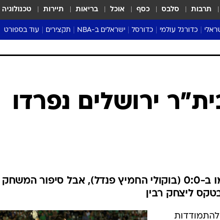
תרבות
סלבס
כסף
אוכל
בריאות
תיירות
טכנולוגיה
ראלי
כדורגל עולמי
כדורסל
ישראלים ב-NBA
תקצירים
עוד בספורט
ליגה אנגלית
ליגת העל
דני אבדיה
מונדיאל 2026
 העל
ליגה ספרדית
דאבל דריבל
NBA
נה
ליגה איטלקית
יורוליג וכדורסל אירופי
טבלאות
ו
ליגה גרמנית
ליגה לאומית
פודקאסטים
ית"ר ירושלים נפרדו
ליגה צרפתית
נבחרות ישראל בכדורסל
מסכמים מחזור
שראל
ליגת האלופות
כדורסל נשים
אבא של שבת
ית
הליגה האירופית
מעל הטבעת
דרום אמריקה
סערה בממלכה
טניס
בית"ר ירושלים ומכבי חיפה סיימו ב-0:0 (בוקולי החמיץ פנדל), אבל סיפור המש
טראש טוק
בטקס ליצחק רבין
ספורט אמריקא
פוקר
 להתמודדות