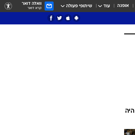
וואלה דואר
אופנה
עוד
שיתופי פעולה
קרא דואר
ציון 3
דאבל דריבל
חק היה
י