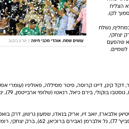
א הצליח
מוך לקו.
ס כמחליף, נשלח
ק יצחקי,
/
עושים שמח. אוהדי מכבי חיפה
שרון בוקוב
לא שהפעם
שמיים.
, דקל קינן, דייגו קרוסה, פיטר מסיללה, פאוליניו (עומרי אפק
52), ג'ובאני רוסו (ליאור רפאלוב, 68), גוסטבו בוקולי, בירם כיאל,
אן אלבארז, יואב זיו, אריק בנאדו, שמעון גרשון, דרק בואטנ
עידן טל, מיכאל זנדברג (מילובן מירוסביץ' 77), גל אלברמן (אבירם ברוכיאן, 62), ברק יצ