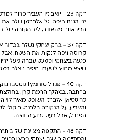
דקה 23 - יואב זיו העביר כדור למ
ידי הגנת חיפה. גל אלברמן שלח את 
הריבאונד מהאוויר, ליד הקורה של דוי
דקה 37 - ברק יצחקי נשלח בכדור אר
קרוסה ניסה לנקות את השטח, אבל 
פגעה ביצחקי וכמעט עברה מעל ידיו ש
שיצא מחוץ לשערו. חיפה ניצלה במזל
דקה 40 - פנדל מוחמץ! גוסטבו בו
ברחבה, במהלך הרמת קרן, בחולצתו 
כריסטיאן אלברז. השופט מאיר לוי ה
והצביע על הנקודה הלבנה. בוקולי ל
הפנדל, אבל בעט גרוע החוצה.
דקה 48 - התקפה מצוינת של בית
והסתיימה בשער. יצחקי פרץ והכניס 