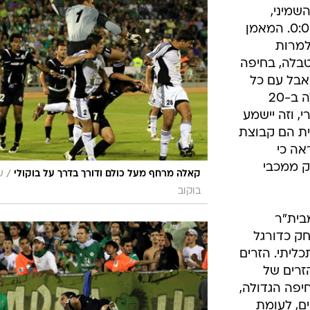
ענפים נוספים
שמיני,
לוח שידורים
הבטיחה הרבה, אבל קיימה מעט עם 0:0. המאמן
למרות
החידה של ספור
בלה, בחיפה
ארכיון מדורים
אבל עם כל
כתבו לנו
הכבוד לחיפה ולמורשת הנפלאה שלה ב-20
, וזה יישמע
ית הם קבוצת
אה כי
ק ממכבי
/
קאלה מרחף מעל כולם ודורך בדרך על בוקולי
ש
בוקוב
בית"ר
ק כדורגל
כליתי. הזרים
זרים של
יפה הגדולה,
ם, לעומת