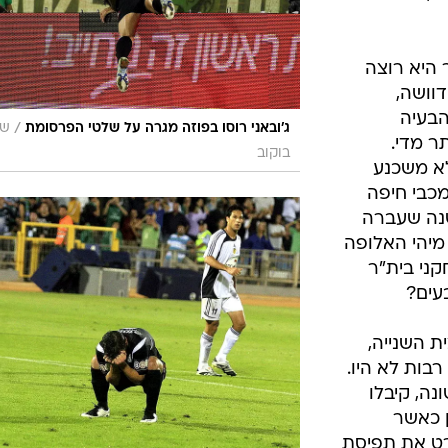
 היא רוצה
וושה,
הבעיה
/
ג'ובאני רוסו בפוזה מגרה על שלטי הפרסומת
שר
ר מדי.
בוקוב
א משכנע
מכבי חיפה
שנה שעברה
 מיהי האלופה
ני בית"ר
עים?
 השנייה,
רבות לא היו.
ה, קיבלו
ן כאשר
ירט את תפיסת