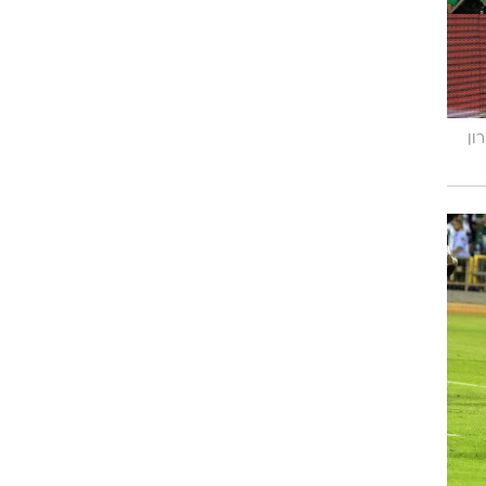
רוגבי וקריקט
גולף
ביליארד
תקצירים
ון