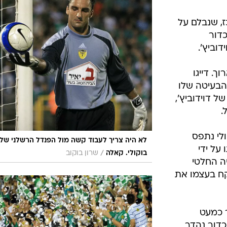
רכז, שנבלם על
כדור
דוביץ'.
וך. דייגו
הבעיטה שלו
ל דוידוביץ',
.
קולי נתפס
לא היה צריך לעבוד קשה מול הפנדל הרשלני של
על ידי
/
בוקולי. קאלה
שרון בוקוב
יה החלטי
קח בעצמו את
"ר כמעט
כדור נהדר