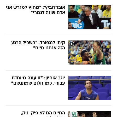
אוברדוביץ': "מחוץ למגרש אני
אדם שונה לגמרי"
קית' לנגפורד: "בשביל הרגע
הזה אנחנו חיים"
יוגב אוחיון: "זו עונה מיוחדת
עבורי, כמו חלום שמתגשם"
החיים הם לא פיק-ניק,