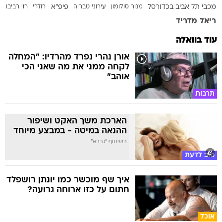
מכבי תל אביב בכדורסל
מנור סולומון
עירוני טבריה
פיפ"א
רודרי
רוי רביבו
ריאל מדריד
עוד בוואלה
אורן נהרי נפרד מהרדיו: "המחלה
לקחה ממני את מה שאני הכי
אוהב"
תרבות
הארכת משך האקט ושיפור
ההנאה במיטה - במבצע מיוחד
בשיתוף "גברא"
טוב לדעת
איך שף מוכשר כמו יונתן רושפלד
חתום על כזו ארוחה גרועה?
אוכל