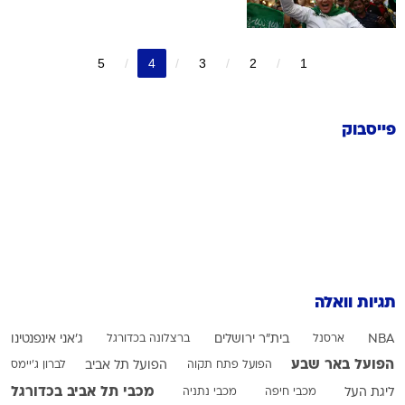
5
4
3
2
1
פייסבוק
תגיות וואלה
NBA
ארסנל
בית"ר ירושלים
ברצלונה בכדורגל
ג'אני אינפנטינו
הפועל באר שבע
הפועל פתח תקוה
הפועל תל אביב
לברון ג'יימס
מכבי תל אביב בכדורגל
ליגת העל
מכבי חיפה
מכבי נתניה