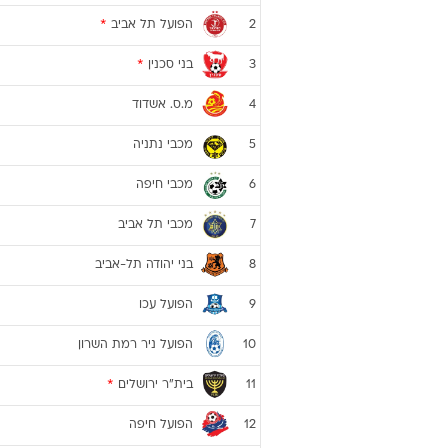
הפועל תל אביב
*
2
בני סכנין
*
3
מ.ס. אשדוד
4
מכבי נתניה
5
מכבי חיפה
6
מכבי תל אביב
7
בני יהודה תל-אביב
8
הפועל עכו
9
הפועל ניר רמת השרון
10
בית"ר ירושלים
*
11
הפועל חיפה
12