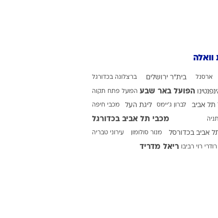
 וואלה
ארסנל
בית"ר ירושלים
ברצלונה בכדורגל
הפועל באר שבע
ינפנטינו
הפועל פתח תקוה
תל אביב
לברון ג'יימס
ליגת העל
מכבי חיפה
מכבי תל אביב בכדורגל
ניה
ל אביב בכדורסל
מנור סולומון
עירוני טבריה
ריאל מדריד
רודרי
רוי רביבו