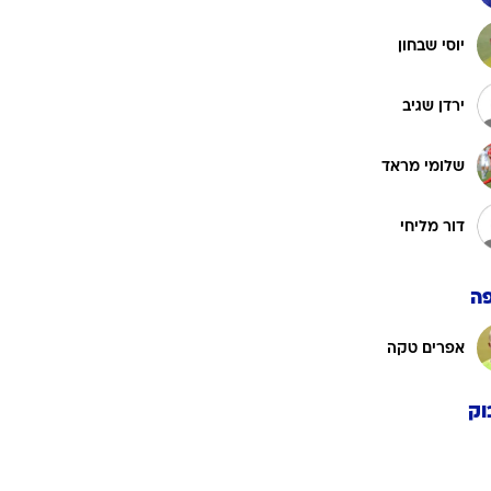
רוגבי וקריקט
גולף
יוסי שבחון
ביליארד
ירדן שגיב
תקצירים
שלומי מראד
דור מליחי
ה
אפרים טקה
וק