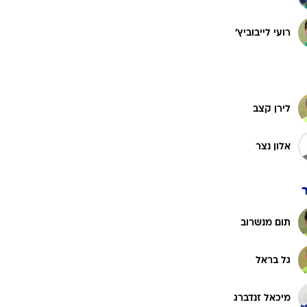
רועי לייבוביץ'
ט1
מחוץ לקווים
4-4-2
משרד החוץ
לירן קצב
רץ על הקווים
אלון נצר
ספורט בחקירה
סוגרים שנה
מונדיאל 2014
בראש ובראשונה
תום מנשרוב
אליפות אפריקה 2015
יורו צעירות 2013
גל בראל
לונדון 2012
יורו 2012
מיכאל זנדברג