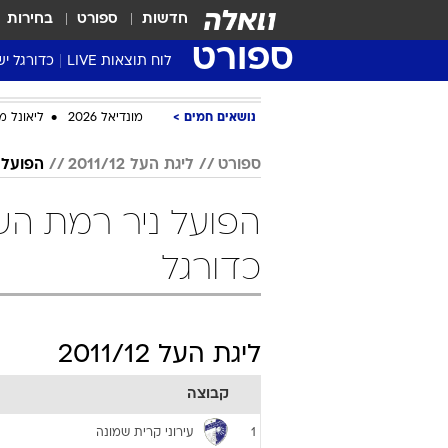
חדשות
ספורט
בחירות
ספורט
לוח תוצאות LIVE
כדורגל יש
ליגת העל Winner
נושאים חמים
מונדיאל 2026
ליאונל מ
סטט' ליגת
גביע המדי
ספורט
ליגת העל 2011/12
הפועל 
גביע הטוט
שגרירים
נבחרות י
כדורגל
ליגה לאומ
ליגה א'
ליגת העל 2011/12
קבוצה
עירוני קרית שמונה
1