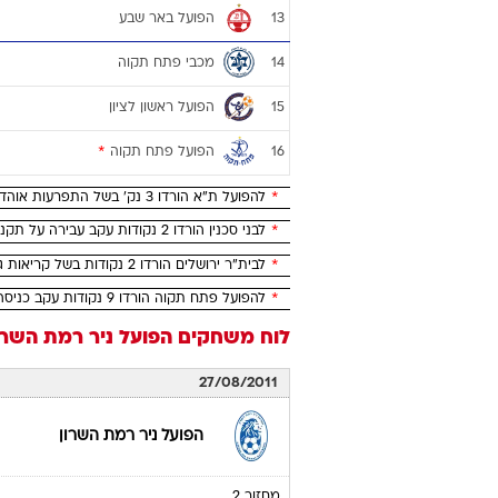
הפועל באר שבע
13
מכבי פתח תקוה
14
הפועל ראשון לציון
15
הפועל פתח תקוה
*
16
*
להפועל ת"א הורדו 3 נק' בשל התפרעות אוהדיה
*
לבני סכנין הורדו 2 נקודות עקב עבירה על תקנוני ההתאחדות
*
לבית"ר ירושלים הורדו 2 נקודות בשל קריאות גזעניות
*
להפועל פתח תקוה הורדו 9 נקודות עקב כניסה להליך פירוק
לוח משחקים
הפועל ניר רמת השרו
27/08/2011
הפועל ניר רמת השרון
מחזור 2