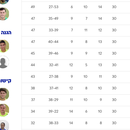
ענפים נוספים
49
27-53
6
10
14
30
לוח שידורים
47
35-49
9
7
14
30
החידה של ספור
ארכיון מדורים
47
33-39
7
11
12
30
הגנה
כתבו לנו
47
40-44
9
8
13
30
45
39-46
9
9
12
30
44
32-41
12
5
13
30
43
27-38
9
10
11
30
קישור
38
37-41
12
8
10
30
37
38-29
11
10
9
30
34
39-22
14
6
10
30
32
38-33
14
8
8
30