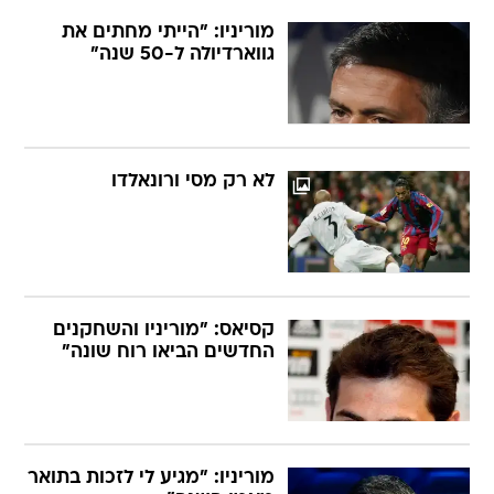
מוריניו: "הייתי מחתים את
גווארדיולה ל-50 שנה"
לא רק מסי ורונאלדו
קסיאס: "מוריניו והשחקנים
החדשים הביאו רוח שונה"
מוריניו: "מגיע לי לזכות בתואר