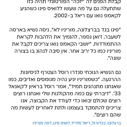
קבלת הפנים לה "יזכה" הפורטוגלי תהיה כזו
שתתעלה גם על מה שעשו ללואיס פיגו כשהגיע
לקאמפ נואו עם ריאל ב-2002.
"פיגו בגד בברצלונה, מוריניו לא", ניסה נשיא בארסה
לשעבר, ז'ואן גספר, להנמיך את הלהבות לקראת
ההתמודדות. "יושבי הקאמפ נואו צריכים לקבל את
מוריניו כמו כל יריב אחר. אין סיבה לנהוג בו בצורה
שונה".
גם הנשיא הנוכחי סנדרו רוסל הצטרף לניסיונות
ההרגעה. "כשמוריניו יגיע נהיה מנומסים ואדיבים, כמו
שאנחנו מתנהגים תמיד", אמר רוסל בראיון ל'קאנאל
33'. "דיברתי עם כמה מהקולגות שלי ואנחנו רוצים
רוצים שכולם יבואו כדי לעודד את הקבוצה. אנו
צריכים להתמקד בעצמנו ולתת לאחרים לעשות מה
שהם רוצים".
ברצלונה בכדורגל
ריאל מדריד
לואיס פיגו
ז'וזה מוריניו