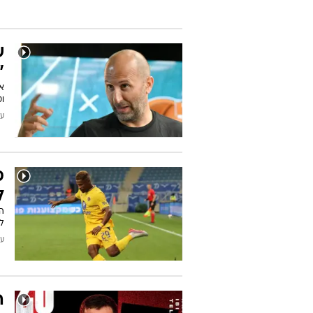
מ
ה
ה
מ
עודכן
ש
"
אי
ו
עודכן