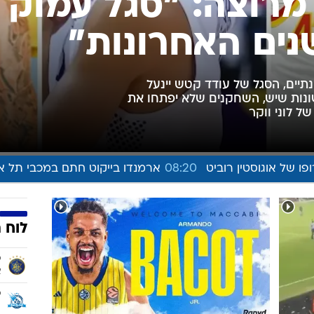
ענפים נוספים
לוח שידורים
החידה של ספור
ארכיון מדורים
כתבו לנו
מרוצה: "סגל עמוק
ים האחרונות"
תיים, הסגל של עודד קטש יינעל
ונות שיש, השחקנים שלא יפתחו את
ל לוני ווקר