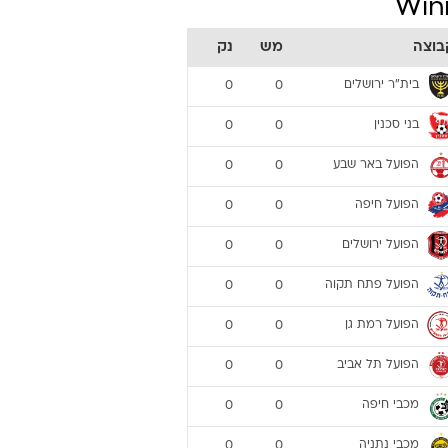
טבלת ליגת העל 2026/27
Win
בוצה
מש
נק
בית"ר ירושלים
0
0
בני סכנין
0
0
הפועל באר שבע
0
0
הפועל חיפה
0
0