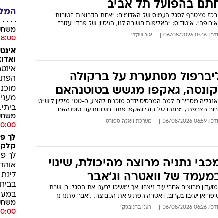
וקלר על הספסל, עמדה חדשה
ווארלה: מכבי ת"א חוששת
חלוץ החדש של הצהובים לא יפתח מול צסק"א סופיה, בעוד וארלה צפוי
בור לאגף ימין לאור החיסורים. מילר מזהיר (19:00, ספ'1)
: 04:29 06/08/2026
יניב טוכמן
השחקן ה-21 בסגל: פרדי בורדיון
תם בהפועל תל אביב
רכז מצטרף לסגל העמוס של האדומים: "אחת הקבוצות הטובות
ירופה". איטודיס: "האליפות חשובה לנו, הניסיון של פרדי יעזור"
: 05:16 06/08/2026
אור שקדי
יברפול מסתערת על ברקולה
קונסה, גאקפו מגשש בטוטנהאם
באנגליה מסבירים למה המרסיסיידרס מוכנים להציע כ-100 מיליון ליש"ט
בור הצרפתי, מחנהו של קודי גאקפו פתח בשיחות עם טוטנהאם