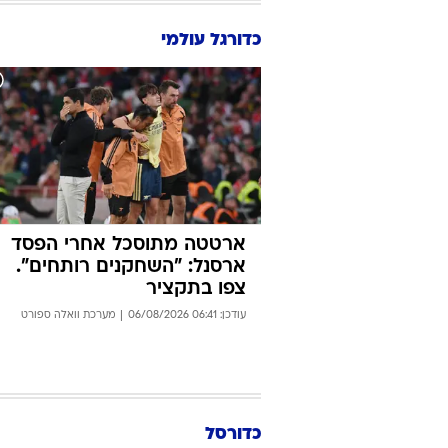
כלפון: "דורש להרחיק את
המאבטחים לצמיתות ממגרשי
הכדורגל"
07:40 06/08/2026
יניב טוכמן
ו
רענן ברנובסקי
כדורגל עולמי