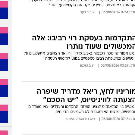
חרי סאגת לויזו: לאווסו אין סעיף
לוח ש
חרור בהפועל תל אביב
חרי סאגת לויזו, הפעם הגנאי חתם ללא סעיף. כיצד ישתלב במערך?
אף אחד לא מצפה שמיידית ייקח את הקבוצה על הגב"
: 07:51 06/08/2026
אופיר סער
תקדמות בעסקת רוי רביבו: אלה
מכשולים שעוד נותרו
המגן אמור להימכר ללבנטה ב-3.3 מיליון יורו, אך הצהובים מתעקשים על
ש העסקה
: 03:55 06/08/2026
יניב טוכמן