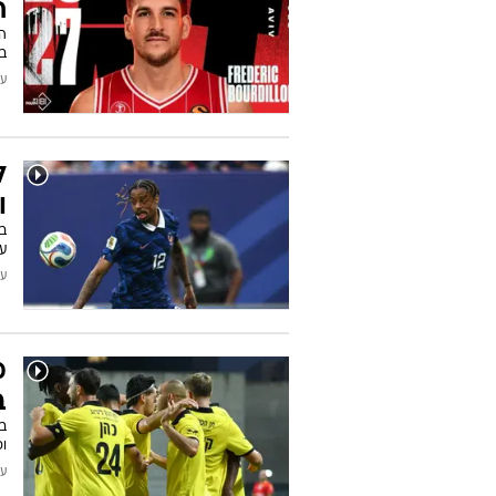
ס
ל
ה
לע
עודכן
ח
ה
בא
עודכן
ל
ו
ע