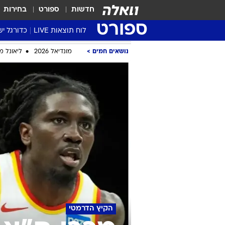
חדשות
ספורט
בחירות
ספורט
לוח תוצאות LIVE
כדורגל יש
ליגת העל Winner
סטט' ליגת
גביע המדי
גביע הטוט
שגרירים
נבחרות י
ליגה לאומ
ליגה א'
נושאים חמים
מונדיאל 2026
ליאונל מ