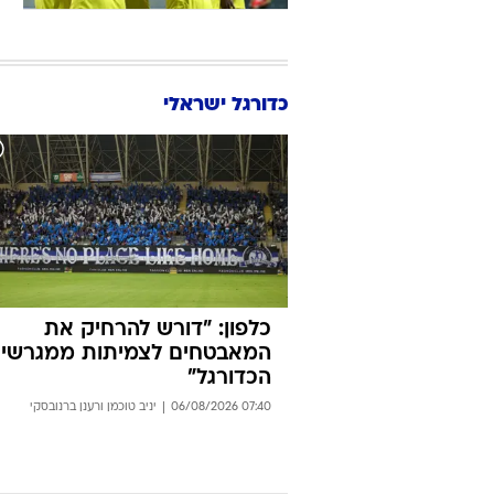
עודכן
מ
ב
במ
וס
עודכן
כדורגל ישראלי