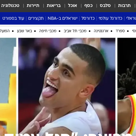
תרבות
סלבס
כסף
אוכל
בריאות
תיירות
טכנולוגיה
ראלי
כדורגל עולמי
כדורסל
ישראלים ב-NBA
תקצירים
עוד בספורט
ליגה אנגלית
ליגת העל
דני אבדיה
מונדיאל 2026
 העל
ליגה ספרדית
דאבל דריבל
NBA
נה
ליגה איטלקית
יורוליג וכדורסל אירופי
טבלאות
ו
ליגה גרמנית
ליגה לאומית
פודקאסטים
ליגה צרפתית
נבחרות ישראל בכדורסל
מסכמים מחזור
שראל
ליגת האלופות
כדורסל נשים
אבא של שבת
ית
הליגה האירופית
מעל הטבעת
דרום אמריקה
סערה בממלכה
סי
ספרד
ארגנטינה
מכבי תל אביב
מכבי חיפה
באר שבע
הפועל 
טניס
טראש טוק
ספורט אמריקא
פוקר