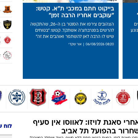
וגוסטין רוביט
08:20
ארמנדו בייקוט חתם במכבי תל אביב. קט
לוח 
מ
א
מ
ר
בייקוט חתם במכבי ת"א. קטש:
ב
"עוקבים אחריו הרבה זמן"
ב
ם
הצהובים צירפו את הסנטר בן ה-26, שהתקשה
י
וגע
להרשים בפנרבחצ'ה אשתקד. קטש: "בטוחים
שיש לו הרבה לאן להשתפר ואוהבים את זה"
ה
א
08:20 06/08/2026
אור שקדי
א