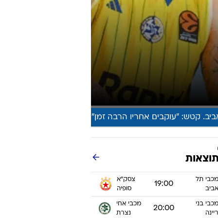
ט1
מחוץ לקווים
4-4-2
משרד החוץ
רץ על הקווים
ספורט בחקירה
סוגרים שנה
מונדיאל 2014
בראש ובראשונה
אליפות אפריקה 2015
יורו צעירות 2013
לונדון 2012
יורו 2012