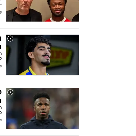
א
ש
א
"
עודכן
ה
ה
2 סעיפים ובמשפחת רביבו סקפטיים בנוגע למימו
עודכן