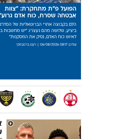
מתפרצת
08:50
"מנהיג על המגרש": מכבי אשדוד הודיעה על צירופו של א
הפועל פ"ת מתחקרת: "צוות
אבטחה שסרח, כוח אדם גרוע"
הלם בקבוצה אחרי הברוטאליות של הסדרני
ביציע, שלושה מהם נעצרו: "יש מחשבות בנ
לאיוש כוח האדם, נסיק את המסקנות"
עודכן: 08:17 06/08/2026
רענן ברנובסקי