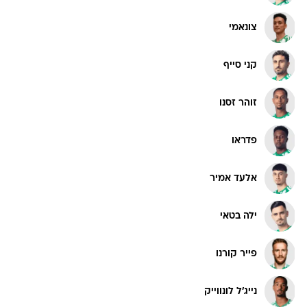
צונאמי
קני סייף
זוהר זסנו
פדראו
אלעד אמיר
ילה בטאי
פייר קורנו
נייג'ל לונווייק