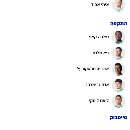
איתי אהוד
התקפה
סילבה קאני
גיא מלמד
אנדריה נובאקוביץ'
אדם גרימברג
ליאם לוסקי
פייסבוק