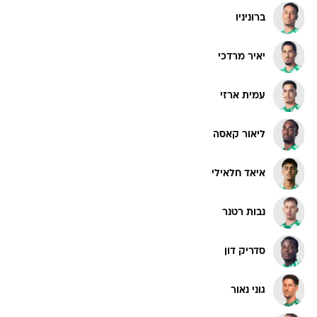
ברוניניו
יאיר מרדכי
עמית ארזי
ליאור קאסה
איאד חלאילי
נבות רטנר
סדריק דון
גוני נאור