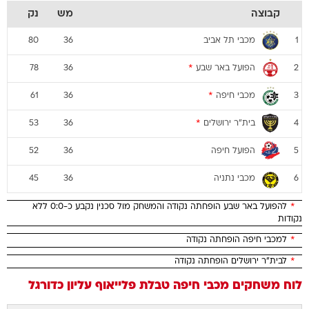
קבוצה
מש
נק
מכבי תל אביב
80
36
1
הפועל באר שבע
*
78
36
2
מכבי חיפה
*
61
36
3
בית"ר ירושלים
*
53
36
4
הפועל חיפה
52
36
5
מכבי נתניה
45
36
6
*
להפועל באר שבע הופחתה נקודה והמשחק מול סכנין נקבע כ-0:0 ללא
נקודות
*
למכבי חיפה הופחתה נקודה
*
לבית"ר ירושלים הופחתה נקודה
לוח משחקים
מכבי חיפה
טבלת פלייאוף עליון
כדורגל