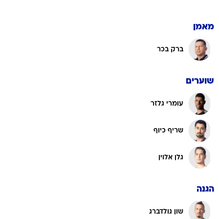
מאמן
ברק בכר
שוערים
עומרי גלזר
שריף כיוף
גלן אלוין
הגנה
שון גולדברג