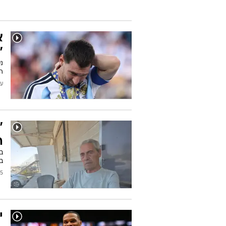
ה
ה
הכ
ח
עודכן
א
"
נ
ה-39 להמשיך עד קופה א
עודכן