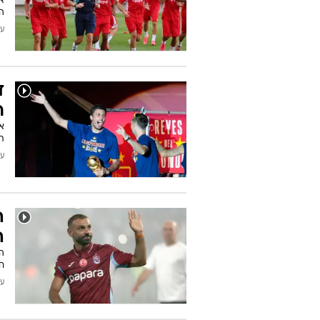
מ
ב
א
ה
עודכן
ד
ר
תסכים 
עודכן