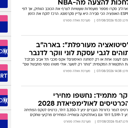
למדנו שאם הצ'ק כתוב בעט אדום
וא יחזור מהבנק, כחול - יכובד"
ר המצווה המשותף עם שפיגל, השופט שהודה ביידיש שהמציא פנדל
מק"א כדי לצאת גדול ועוד. מיכאל 'מקיי' גרשוביץ' בריאיון
15:15 07/08
אשר גולדברג
ורוליג? ראסל ווסטברוק ממשיך
חכות להצעה מה-NBA
ארה"ב סקרו מספר מועמדות שעשויות לצרף את הכוכב הוותיק, אך לפי
 הכי סבירה היא עדיין סקרמנטו. הרכז לוקח את הזמן
: 15:33 07/08/2026
מערכת וואלה ספורט
סיטואציה מעורפלת": בארה"ב
והים לגבי עסקת לוני ווקר לדנבר
תם לעונה אחת או רק למחנה האימונים? אקס מכבי תל אביב מבלבל
ת התקשורת המקומית: "נותר רק לשער. אולי משהו נוסף מתבשל שם"