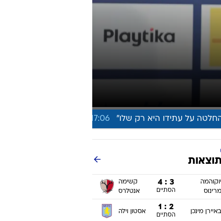
ט1
מחוץ לקווים
4-4-2
משרד החוץ
רץ על הקווים
ספורט בחקירה
סוגרים שנה
מונדיאל 2014
בראש ובראשונה
אליפות אפריקה 2015
יורו צעירות 2013
לונדון 2012
יורו 2012