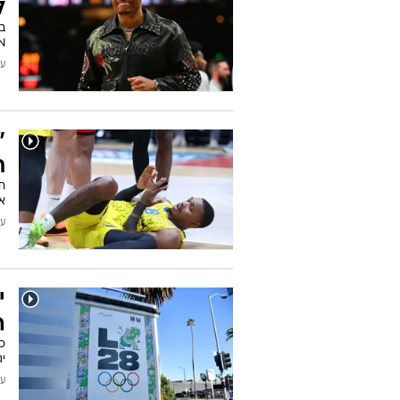
"
ה
ב
בי
/2026
י
ל
ב
ESPN האופציה
עודכן
"
ת
ח
א