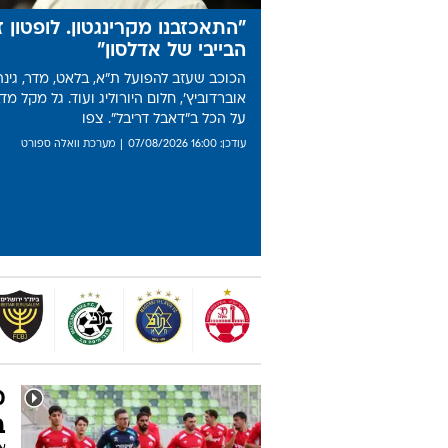
מתפרצת
17:42
המתנה החריגה שקיבל מוחמד סלאח אחרי המעבר 
"התאכזבנו מקרינגטון. לופטון ז
הבייבי של אדלסון"
הכוכב שעזב להפועל ת"א, בלאט, מדר, גינת
אוברדוביץ', חלום היורוליג ועוד. גל מקל מד
על הכל ב"דאבל דריבל". צפו
עודכן: 16:00 07/08/2026
מערכת וואלה ספורט