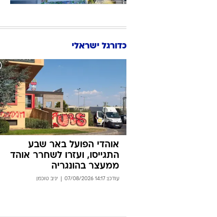
עודכן
י
ה
יגיע ל-,519
עודכן
כדורגל ישראלי