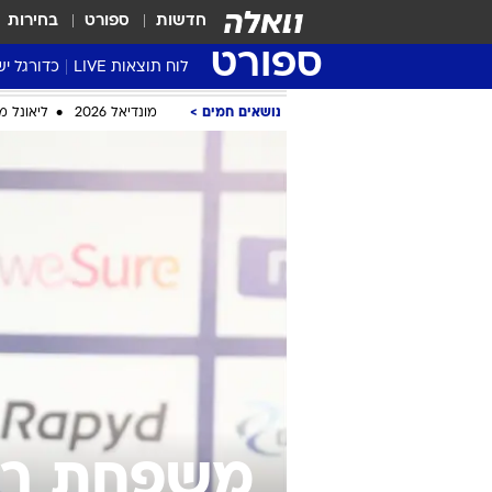
חדשות
ספורט
בחירות
ספורט
לוח תוצאות LIVE
כדורגל יש
ליגת העל Winner
סטט' ליגת
גביע המדי
גביע הטוט
שגרירים
נבחרות י
ליגה לאומ
ליגה א'
נושאים חמים
מונדיאל 2026
ליאונל מ