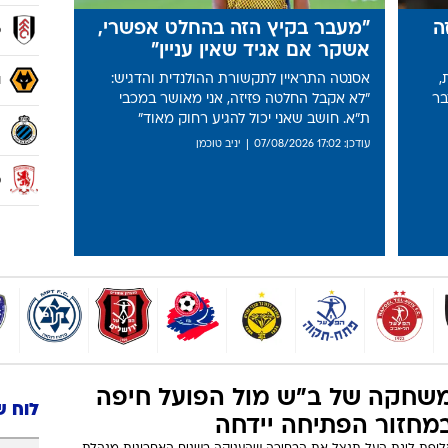
לקבוצתו החדשה
17:26
ארגנטינה לא תלחץ על מסי: "ההחלטה 
לוח 
י
מ
ב
ה
"מעבר בקיץ הזה בהחלט אפשרי,
פ
אשקר אם אגיד שאין עניין"
,
אסנטה התראיין לתקשורת ההולנדית והדגיש:
ו
בר
"לא אקבל החלטה פזיזה, אני מאושר במכבי
ת"א. חושב שאני יכול להגיע רחוק מאוד"
ק
עודכן: 17:02 07/08/2026
יניב טוכמן
מ