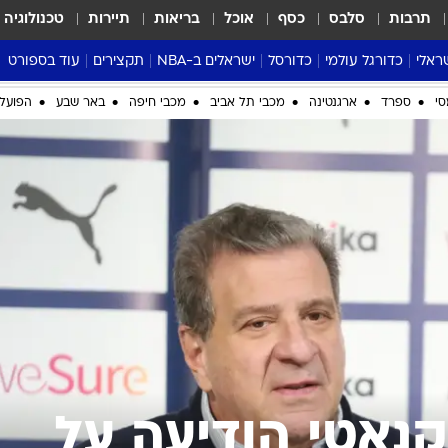
תרבות
סלבס
כסף
אוכל
בריאות
תיירות
טכנולוגיה
ראלי
כדורגל עולמי
כדורסל
ישראלים ב-NBA
תקצירים
עוד בספורט
ליגה אנגלית
ליגת העל
דני אבדיה
מונדיאל 2026
 העל
ליגה ספרדית
דאבל דריבל
NBA
נה
ליגה איטלקית
יורוליג וכדורסל אירופי
טבלאות
ו
ליגה גרמנית
ליגה לאומית
פודקאסטים
ליגה צרפתית
נבחרות ישראל בכדורסל
מסכמים מחזור
שראל
ליגת האלופות
כדורסל נשים
אבא של שבת
ית
הליגה האירופית
מעל הטבעת
דרום אמריקה
סערה בממלכה
סי
ספרד
ארגנטינה
מכבי תל אביב
מכבי חיפה
באר שבע
הפועל 
טניס
טראש טוק
ספורט אמריקא
פוקר