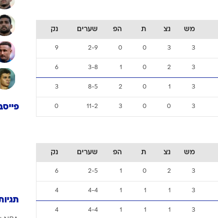
מש
נצ
ת
הפ
שערים
נק
9
2-9
0
0
3
3
6
3-8
1
0
2
3
3
8-5
2
0
1
3
פייסב
0
11-2
3
0
0
3
מש
נצ
ת
הפ
שערים
נק
6
2-5
1
0
2
3
4
4-4
1
1
1
3
תגיות
4
4-4
1
1
1
3