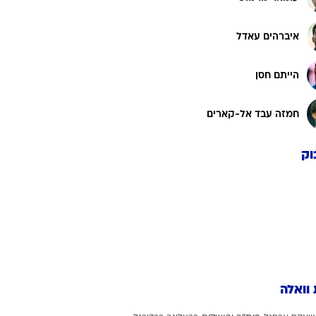
איברהים עאדל
הייתם חסן
חמזה עבד אל-קארים
וק
 וואלה