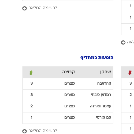
1
לרשימה המלאה
1
1
אה
הופעות כמחליף
שחקן
קבוצה
3
קהראבה
מצרים
3
2
רמדאן
סובחי
מצרים
3
1
עאמר
ווארדה
מצרים
2
1
סם
מורסי
מצרים
1
1
לרשימה המלאה