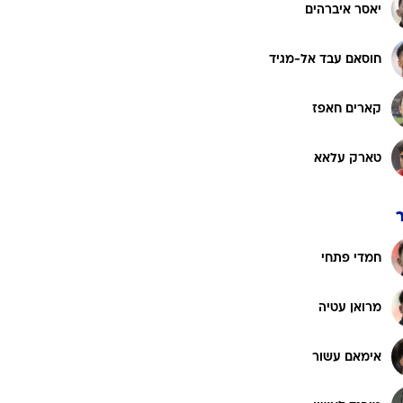
רוגבי וקריקט
יאסר איברהים
גולף
חוסאם עבד אל-מגיד
ביליארד
תקצירים
קארים חאפז
טארק עלאא
חמדי פתחי
מרואן עטיה
אימאם עשור