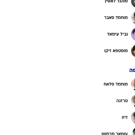
מוהנד לאשין
מוחמד סאבר
נביל עימאד
מוסטפא זיקו
ה
מוחמד סלאח
טרזגה
זיזו
עומאר מרמוש