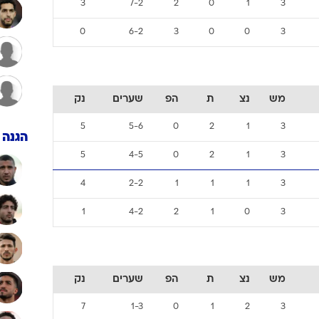
3
7-2
2
0
1
3
ענפים נוספים
לוח שידורים
0
6-2
3
0
0
3
החידה של ספור
ארכיון מדורים
כתבו לנו
מש
נצ
ת
הפ
שערים
נק
5
5-6
0
2
1
3
הגנה
5
4-5
0
2
1
3
4
2-2
1
1
1
3
1
4-2
2
1
0
3
מש
נצ
ת
הפ
שערים
נק
7
1-3
0
1
2
3