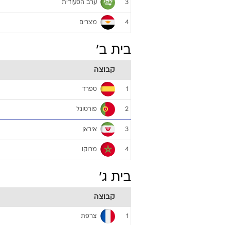
ערב הסעודית
3
מצרים
4
בית ב'
קבוצה
ספרד
1
פורטוגל
2
איראן
3
מרוקו
4
בית ג'
קבוצה
צרפת
1