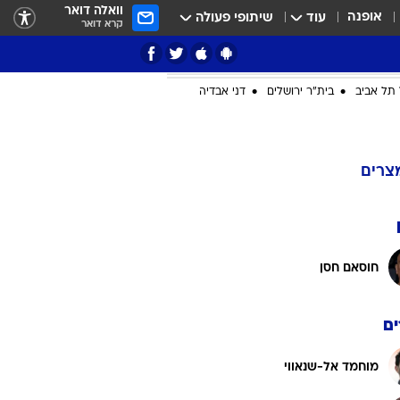
וואלה דואר
אופנה
עוד
שיתופי פעולה
קרא דואר
תל אביב
בית"ר ירושלים
דני אבדיה
ציון 3
צרים
דאבל דריבל
חוסאם חסן
ם
י
מוחמד אל-שנאווי