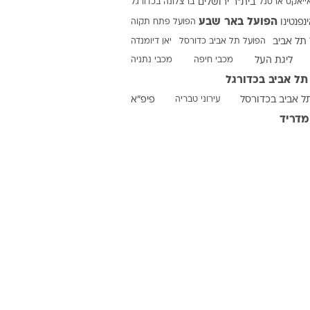
ייאקס
ארסנל
בית"ר ירושלים
ברצלונה בכדורגל
הפועל באר שבע
ינפנטינו
הפועל פתח תקוה
תל אביב
הפועל תל אביב כדורסל
יאן דיומנדה
ליגת העל
מכבי חיפה
מכבי נתניה
תל אביב בכדורגל
ל אביב בכדורסל
עירוני טבריה
פיפ"א
מדריד