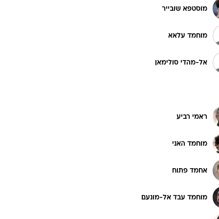
מוסטפא שובייר
ט1
מוחמד עלאא
מחוץ לקווים
אל-מהדי סולימאן
4-4-2
משרד החוץ
רץ על הקווים
ספורט בחקירה
ראמי רביע
סוגרים שנה
מונדיאל 2014
מוחמד האני
בראש ובראשונה
אליפות אפריקה 2015
אחמד פתוח
יורו צעירות 2013
לונדון 2012
מוחמד עבד אל-מונעם
יורו 2012