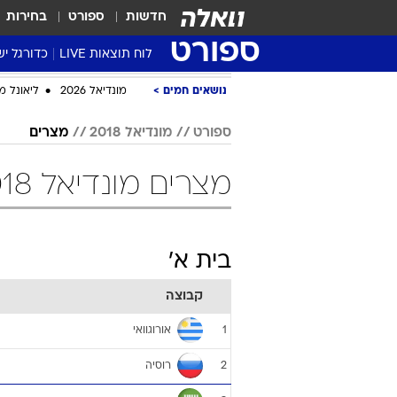
חדשות
ספורט
בחירות
ספורט
לוח תוצאות LIVE
כדורגל יש
ליגת העל Winner
נושאים חמים
מונדיאל 2026
ליאונל מ
סטט' ליגת
ספורט
מונדיאל 2018
מצרים
גביע המדי
גביע הטוט
מצרים מונדיאל 2018 כדורגל
שגרירים
נבחרות י
ליגה לאומ
בית א'
ליגה א'
קבוצה
אורוגוואי
1
רוסיה
2