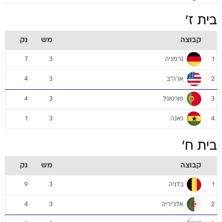
בית ז'
קבוצה
מש
נק
גרמניה
7
3
1
ארה"ב
4
3
2
פורטוגל
4
3
3
גאנה
1
3
4
בית ח'
קבוצה
מש
נק
בלגיה
9
3
1
אלג'יריה
4
3
2