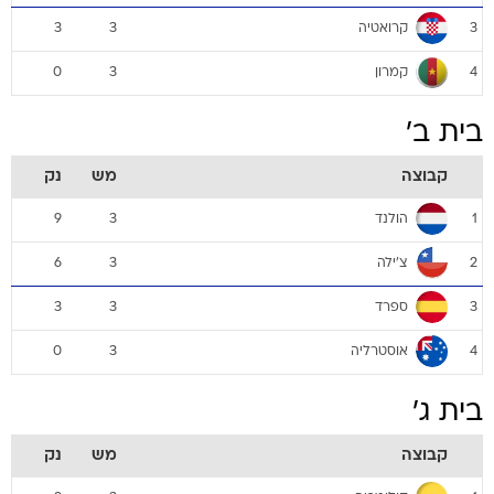
קרואטיה
3
3
3
קמרון
0
3
4
בית ב'
קבוצה
מש
נק
הולנד
9
3
1
צ'ילה
6
3
2
ספרד
3
3
3
אוסטרליה
0
3
4
בית ג'
קבוצה
מש
נק