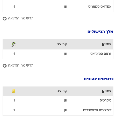
אנדראס
סמאריס
יוון
1
לרשימה המלאה
מלך הבישולים
שחקן
קבוצה
יורגוס
סמאראס
יוון
1
לרשימה המלאה
כרטיסים צהובים
שחקן
קבוצה
סוקרטיס
יוון
1
דימיטריס
סלפינגידיס
יוון
1