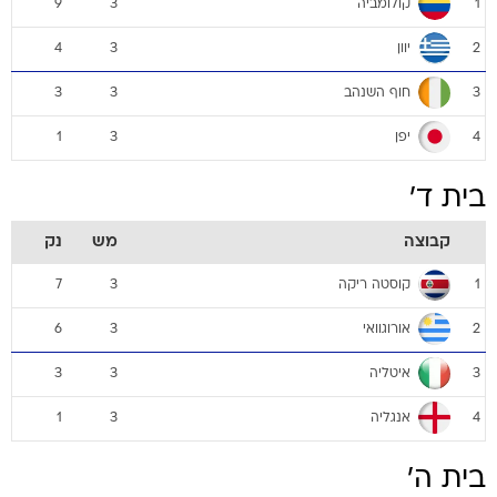
קולומביה
9
3
1
יוון
4
3
2
חוף השנהב
3
3
3
יפן
1
3
4
בית ד'
קבוצה
מש
נק
קוסטה ריקה
7
3
1
אורוגוואי
6
3
2
איטליה
3
3
3
אנגליה
1
3
4
בית ה'