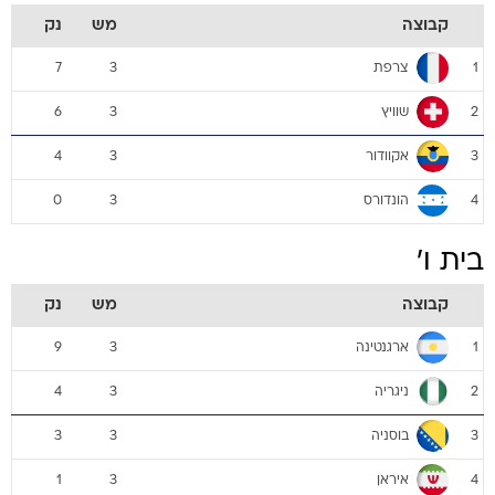
קבוצה
מש
נק
צרפת
7
3
1
שוויץ
6
3
2
אקוודור
4
3
3
הונדורס
0
3
4
בית ו'
קבוצה
מש
נק
ארגנטינה
9
3
1
ניגריה
4
3
2
בוסניה
3
3
3
איראן
1
3
4