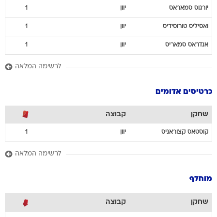
יורגוס
סמאראס
יוון
1
ואסיליס
טורוסידיס
יוון
1
אנדראס
סמאריס
יוון
1
לרשימה המלאה
כרטיסים אדומים
שחקן
קבוצה
קוסטאס
קצוראניס
יוון
1
לרשימה המלאה
מוחלף
שחקן
קבוצה