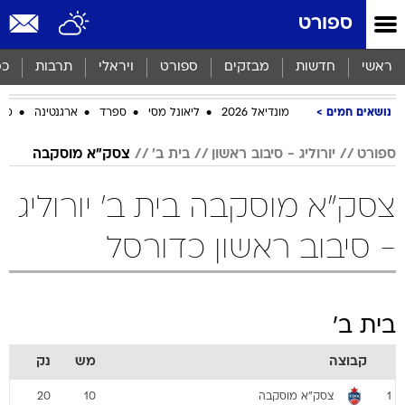
ספורט
ראשי
חדשות
מבזקים
ספורט
ויראלי
תרבות
כס
נושאים חמים
מונדיאל 2026
ליאונל מסי
ספרד
ארגנטינה
מכב
ספורט
יורוליג - סיבוב ראשון
בית ב'
צסק"א מוסקבה
צסק"א מוסקבה בית ב' יורוליג
- סיבוב ראשון כדורסל
בית ב'
קבוצה
מש
נק
צסק"א מוסקבה
20
10
1