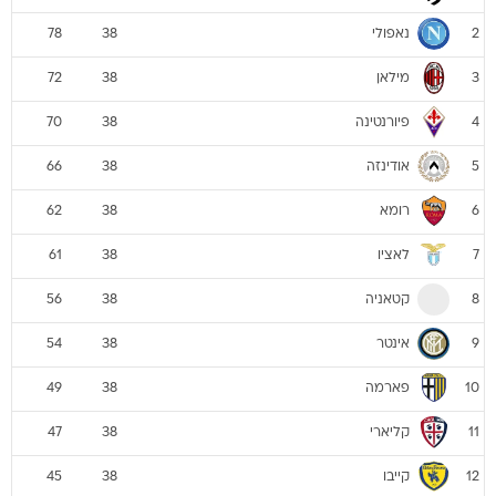
נאפולי
78
38
2
מילאן
72
38
3
פיורנטינה
70
38
4
אודינזה
66
38
5
רומא
62
38
6
לאציו
61
38
7
קטאניה
56
38
8
אינטר
54
38
9
פארמה
49
38
10
קליארי
47
38
11
קייבו
45
38
12