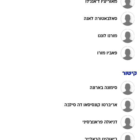
מאוריציו ד'אנג'לו
סאלבאטורה לאנה
מורנו לונגו
פאביו מורו
קישור
סימונה בארונה
אריברטו קונסיסאו דה סילבה
דניאלה פראנצ'סיני
ג'יאוקינו קבאלייר