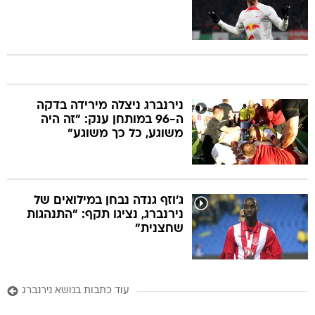
נירנברג ניצלה מירידה בדקה
ה-96 במותחן ענק: "זה היה
משוגע, כל כך משוגע"
ג'וזף גנדה נבחן במילואים של
נירנברג, נציגו תקף: "התנהגות
שחצנית"
עוד כתבות בנושא נירנברג