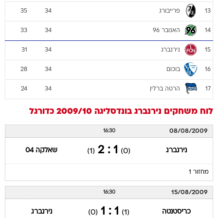
פרייבורג
35
34
13
האנובר 96
33
34
14
נירנברג
31
34
15
בוכום
28
34
16
הרטה ברלין
24
34
17
לוח משחקים
נירנברג
בונדסליגה 2009/10
כדורגל
08/08/2009
16:30
1 : 2
נירנברג
שאלקה 04
(1)
(0)
מחזור 1
15/08/2009
16:30
1 : 1
כריסטנטה
נירנברג
(0)
(1)