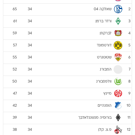
שאלקה 04
65
34
2
ורדר ברמן
61
34
3
לברקוזן
59
34
4
דורטמונד
57
34
5
שטוטגרט
55
34
6
המבורג
52
34
7
וולפסבורג
50
34
8
מיינץ
47
34
9
הופנהיים
42
34
10
בורוסיה מנשנגלאדבך
39
34
11
פ.צ. קלן
38
34
12