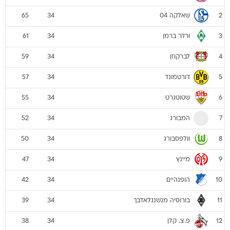
שאלקה 04
65
34
2
ורדר ברמן
61
34
3
לברקוזן
59
34
4
דורטמונד
57
34
5
שטוטגרט
55
34
6
המבורג
52
34
7
וולפסבורג
50
34
8
מיינץ
47
34
9
הופנהיים
42
34
10
בורוסיה מנשנגלאדבך
39
34
11
פ.צ. קלן
38
34
12