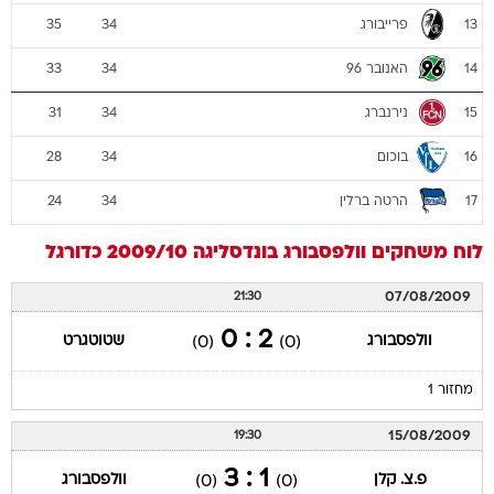
פרייבורג
35
34
13
האנובר 96
33
34
14
נירנברג
31
34
15
בוכום
28
34
16
הרטה ברלין
24
34
17
לוח משחקים
וולפסבורג
בונדסליגה 2009/10
כדורגל
07/08/2009
21:30
2 : 0
וולפסבורג
שטוטגרט
(0)
(0)
מחזור 1
15/08/2009
19:30
1 : 3
פ.צ. קלן
וולפסבורג
(0)
(0)