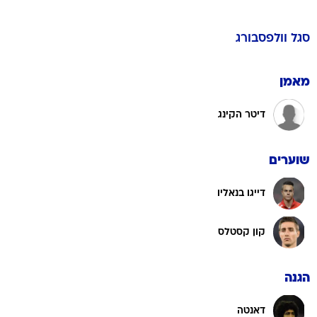
סגל
וולפסבורג
מאמן
דיטר הקינג
שוערים
דייגו בנאליו
קון קסטלס
הגנה
דאנטה