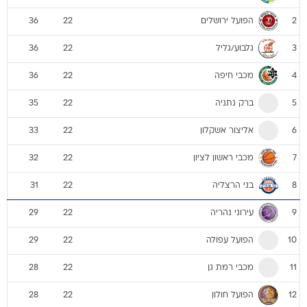
הפועל ירושלים
36
22
2
גלבוע/גליל
36
22
3
מכבי חיפה
36
22
4
ברק נתניה
35
22
5
אליצור אשקלון
33
22
6
מכבי ראשון לציון
32
22
7
בני הרצליה
31
22
8
עירוני נהריה
29
22
9
הפועל עפולה
29
22
10
מכבי רמת גן
28
22
11
הפועל חולון
28
22
12