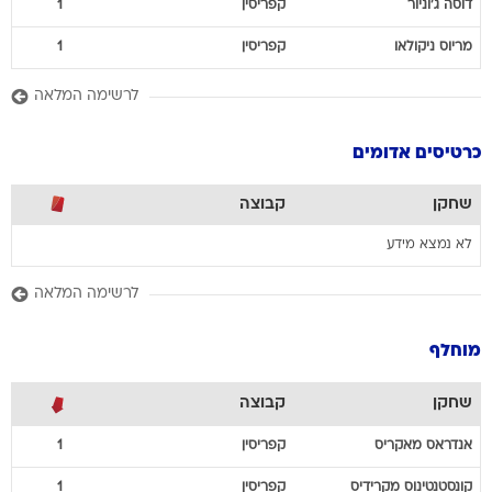
דוסה
ג'וניור
קפריסין
1
מריוס
ניקולאו
קפריסין
1
לרשימה המלאה
כרטיסים אדומים
שחקן
קבוצה
לא נמצא מידע
לרשימה המלאה
מוחלף
שחקן
קבוצה
אנדראס
מאקריס
קפריסין
1
קונסטנטינוס
מקרידיס
קפריסין
1