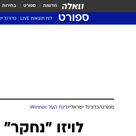
חדשות
ספורט
בחירות
ספורט
לוח תוצאות LIVE
כדורגל יש
ליגת העל Winner
סטט' ליגת
גביע המדי
גביע הטוט
שגרירים
נבחרות י
ליגה לאומ
ליגה א'
ספורט
/
כדורגל ישראלי
/
ליגת העל Winner
לויזו "נחקר" 