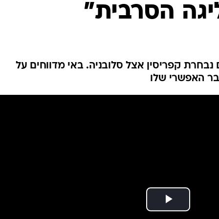
יגה הסרבית"
ענפים נוספים
לוח שידורים
החידה של ספור
ארכיון מדורים
כתבו לנו
נבחרת קפריסין אצל סלובניה. באי מדווחים על
בר האפשרי שלו