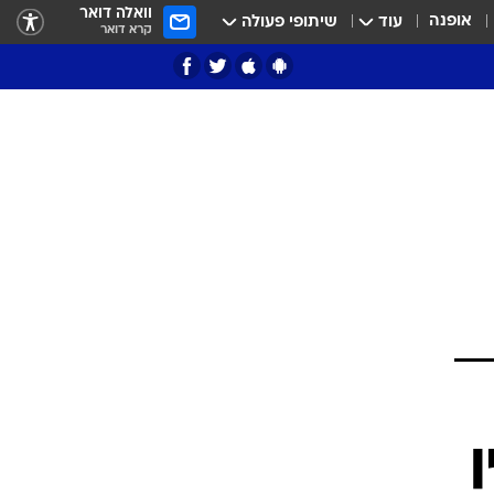
וואלה דואר
אופנה
עוד
שיתופי פעולה
קרא דואר
ציון 3
דאבל דריבל
י
ן