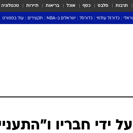
תרבות
סלבס
כסף
אוכל
בריאות
תיירות
טכנולוגיה
ראלי
כדורגל עולמי
כדורסל
ישראלים ב-NBA
תקצירים
עוד בספורט
ליגה אנגלית
ליגת העל
דני אבדיה
מונדיאל 2026
 העל
ליגה ספרדית
דאבל דריבל
NBA
נה
ליגה איטלקית
יורוליג וכדורסל אירופי
טבלאות
ו
ליגה גרמנית
ליגה לאומית
פודקאסטים
ליגה צרפתית
נבחרות ישראל בכדורסל
מסכמים מחזור
שראל
ליגת האלופות
כדורסל נשים
אבא של שבת
ית
הליגה האירופית
מעל הטבעת
דרום אמריקה
סערה בממלכה
טניס
טראש טוק
ספורט אמריקא
על ידי חבריו ו"התעניי
פוקר