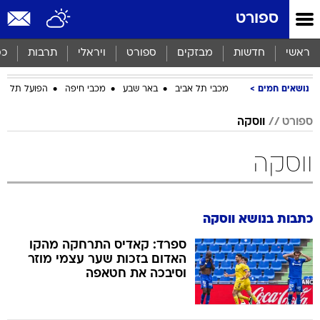
ספורט
ראשי
חדשות
מבזקים
ספורט
ויראלי
תרבות
כס
נושאים חמים
מכבי תל אביב
באר שבע
מכבי חיפה
הפועל תל אב
ספורט
ווסקה
ווסקה
כתבות בנושא ווסקה
ספרד: קאדיס התרחקה מהקו
האדום בזכות שער עצמי מוזר
וסיבכה את חטאפה