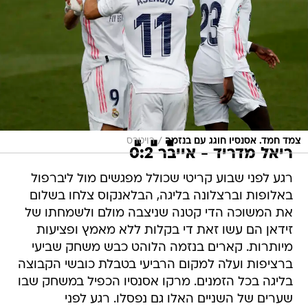
/
צמד חמד. אסנסיו חוגג עם בנזמה
רויטרס
ריאל מדריד - אייבר 0:2
רגע לפני שבוע קריטי שכולל מפגשים מול ליברפול
באלופות וברצלונה בליגה, הבלאנקוס צלחו בשלום
את המשוכה הדי קטנה שניצבה מולם ולשמחתו של
זידאן הם עשו זאת די בקלות ללא מאמץ ופציעות
מיותרות. קארים בנזמה הלוהט כבש משחק שביעי
ברציפות ועלה למקום הרביעי בטבלת כובשי הקבוצה
בליגה בכל הזמנים. מרקו אסנסיו הכפיל במשחק שבו
שערים של השניים האלו גם נפסלו. רגע לפני