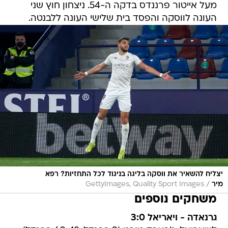
מעל אייטור פרננדס בדקה ה-54. ניצחון חוץ שני
העונה לווסקה והפסד בית שלישי העונה ללבנטה.
יצליח להשאיר את ווסקה בליגה בניגוד לכל התחזיות? רפא
/
מיר
GettyImages, Quality Sport Images
משחקים נוספים
גרנאדה - ויאריאל 3:0