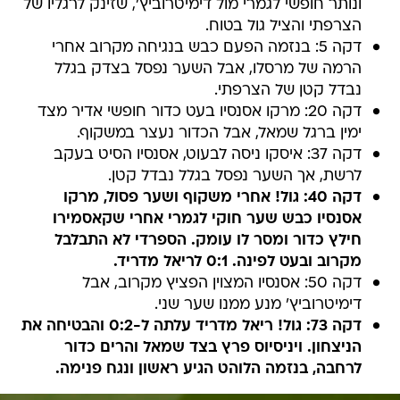
ונותר חופשי לגמרי מול דימיטרוביץ', שזינק לרגליו של
הצרפתי והציל גול בטוח.
דקה 5: בנזמה הפעם כבש בנגיחה מקרוב אחרי
הרמה של מרסלו, אבל השער נפסל בצדק בגלל
נבדל קטן של הצרפתי.
דקה 20: מרקו אסנסיו בעט כדור חופשי אדיר מצד
ימין ברגל שמאל, אבל הכדור נעצר במשקוף.
דקה 37: איסקו ניסה לבעוט, אסנסיו הסיט בעקב
לרשת, אך השער נפסל בגלל נבדל קטן.
דקה 40: גול! אחרי משקוף ושער פסול, מרקו
אסנסיו כבש שער חוקי לגמרי אחרי שקאסמירו
חילץ כדור ומסר לו עומק. הספרדי לא התבלבל
מקרוב ובעט לפינה. 0:1 לריאל מדריד.
דקה 50: אסנסיו המצוין הפציץ מקרוב, אבל
דימיטרוביץ' מנע ממנו שער שני.
דקה 73: גול! ריאל מדריד עלתה ל-0:2 והבטיחה את
הניצחון. ויניסיוס פרץ בצד שמאל והרים כדור
לרחבה, בנזמה הלוהט הגיע ראשון ונגח פנימה.