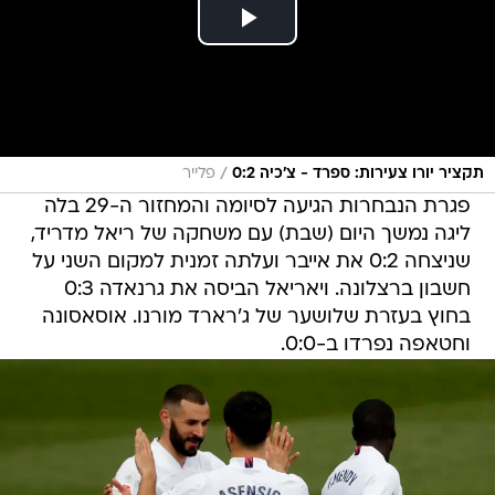
/
תקציר יורו צעירות: ספרד - צ'כיה 0:2
פלייר
פגרת הנבחרות הגיעה לסיומה והמחזור ה-29 בלה
ליגה נמשך היום (שבת) עם משחקה של ריאל מדריד,
שניצחה 0:2 את אייבר ועלתה זמנית למקום השני על
חשבון ברצלונה. ויאריאל הביסה את גרנאדה 0:3
בחוץ בעזרת שלושער של ג'רארד מורנו. אוסאסונה
וחטאפה נפרדו ב-0:0.