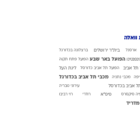
ט1
מחוץ לקווים
 וואלה
4-4-2
משרד החוץ
ארסנל
בית"ר ירושלים
ברצלונה בכדורגל
רץ על הקווים
הפועל באר שבע
ינפנטינו
הפועל פתח תקוה
תל אביב
ספורט בחקירה
הפועל תל אביב כדורסל
ליגת העל
מכבי תל אביב בכדורגל
יפה
מכבי נתניה
סוגרים שנה
ל אביב בכדורסל
עירוני טבריה
מונדיאל 2014
יה סיקסרס
פיפ"א
רודרי
רוי רביבו
בראש ובראשונה
מדריד
אליפות אפריקה 2015
יורו צעירות 2013
לונדון 2012
יורו 2012