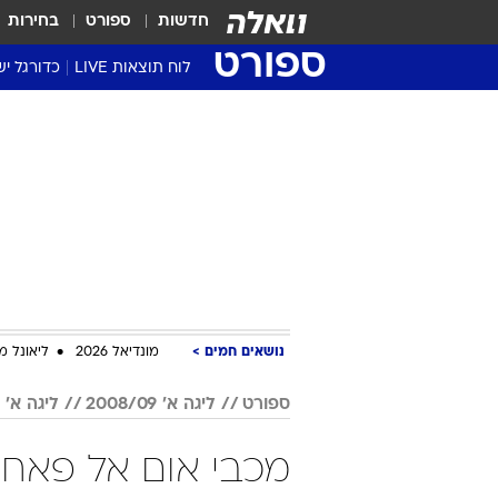
חדשות
ספורט
בחירות
ספורט
לוח תוצאות LIVE
כדורגל יש
ליגת העל Winner
סטט' ליגת
גביע המדי
גביע הטוט
שגרירים
נבחרות י
ליגה לאומ
ליגה א'
נושאים חמים
מונדיאל 2026
ליאונל מ
ספורט
ליגה א' 2008/09
ליגה א' צפון 