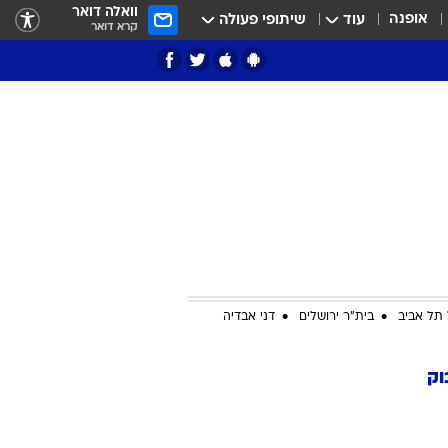
וואלה דואר
אופנה
עוד
שיתופי פעולה
קרא דואר
ציון 3
דאבל דריבל
תל אביב
בית"ר ירושלים
דני אבדיה
וק
י