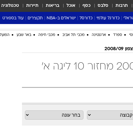
תרבות
סלבס
כסף
אוכל
בריאות
תיירות
טכנולוגיה
ראלי
כדורגל עולמי
כדורסל
ישראלים ב-NBA
תקצירים
עוד בספורט
ליגה אנגלית
ליגת העל
דני אבדיה
מונדיאל 2026
סי
ספרד
ארגנטינה
מכבי תל אביב
מכבי חיפה
באר שבע
הפועל 
 העל
ליגה ספרדית
דאבל דריבל
NBA
נה
ליגה איטלקית
יורוליג וכדורסל אירופי
טבלאות
2008/09
ו
ליגה גרמנית
ליגה לאומית
פודקאסטים
ליגה א' צפון 2008/09 מחזור 10 ליגה א'
ליגה צרפתית
נבחרות ישראל בכדורסל
מסכמים מחזור
שראל
ליגת האלופות
כדורסל נשים
אבא של שבת
ית
הליגה האירופית
מעל הטבעת
דרום אמריקה
סערה בממלכה
טניס
טראש טוק
ספורט אמריקא
פוקר