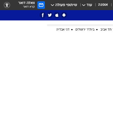
וואלה דואר
אופנה
עוד
שיתופי פעולה
קרא דואר
תל אביב
בית"ר ירושלים
דני אבדיה
ציון 3
דאבל דריבל
י