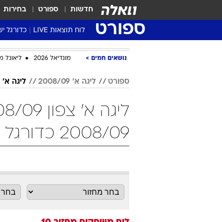
חדשות
ספורט
בחירות
ספורט
לוח תוצאות LIVE
כדורגל יש
ליגת העל Winner
נושאים חמים
מונדיאל 2026
ליאונל מ
סטט' ליגת
גביע המדי
ספורט
ליגה א' 2008/09
ליגה א' צפון 
גביע הטוט
שגרירים
נבחרות י
2008/09 כדורגל
ליגה לאומ
ליגה א'