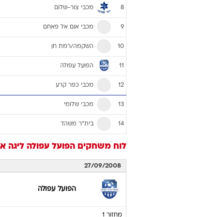
מכבי צור-שלום
8
מכבי אום אל פאחם
9
השקמה/רמת חן
10
הפועל עפולה
11
מכבי כפר קרע
12
מכבי שלומי
13
בית"ר משהד
14
לוח משחקים
הפועל עפולה
ליגה א' צפו
27/09/2008
הפועל עפולה
מחזור 1