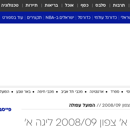
תרבות
סלבס
כסף
אוכל
בריאות
תיירות
טכנולוגיה
ראלי
כדורגל עולמי
כדורסל
ישראלים ב-NBA
תקצירים
עוד בספורט
ליגה אנגלית
ליגת העל
דני אבדיה
מונדיאל 2026
 העל
ליגה ספרדית
דאבל דריבל
NBA
נה
ליגה איטלקית
יורוליג וכדורסל אירופי
טבלאות
ו
ליגה גרמנית
ליגה לאומית
פודקאסטים
ליגה צרפתית
נבחרות ישראל בכדורסל
מסכמים מחזור
שראל
ליגת האלופות
כדורסל נשים
אבא של שבת
ית
הליגה האירופית
מעל הטבעת
דרום אמריקה
סערה בממלכה
סי
ספרד
ארגנטינה
מכבי תל אביב
מכבי חיפה
באר שבע
הפועל 
טניס
2008/09
הפועל עפולה
טראש טוק
פייסב
ספורט אמריקא
הפועל עפולה ליגה א' צפון 2008/09 ליגה א'
פוקר