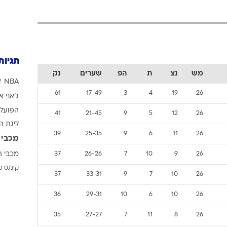
ענפים נוספים
לוח שידורים
החידה של ספור
ארכיון מדורים
תגיות
כתבו לנו
מש
נצ
ת
הפ
שערים
נק
NBA
א
61
17-49
3
4
19
26
ג'אני א
הפועל 
41
21-45
9
5
12
26
ליגת ה
39
25-35
9
6
11
26
מכבי 
מכבי ת
37
26-26
7
10
9
26
קינגס ק
37
33-31
9
7
10
26
36
29-31
10
6
10
26
35
27-27
7
11
8
26