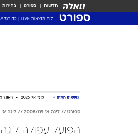
חדשות
ספורט
בחירות
ספורט
לוח תוצאות LIVE
כדורגל יש
ליגת העל Winner
סטט' ליגת
גביע המדי
גביע הטוט
שגרירים
נבחרות י
ליגה לאומ
ליגה א'
נושאים חמים
מונדיאל 2026
ליאונל מ
ספורט
ליגה א' 2008/09
ליגה א' צפון 