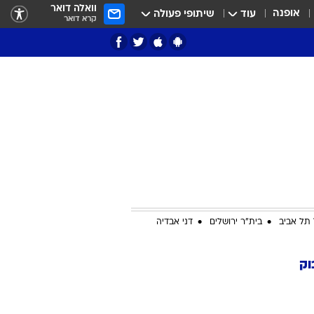
וואלה דואר
אופנה
עוד
שיתופי פעולה
קרא דואר
ציון 3
דאבל דריבל
תל אביב
בית"ר ירושלים
דני אבדיה
וק
י