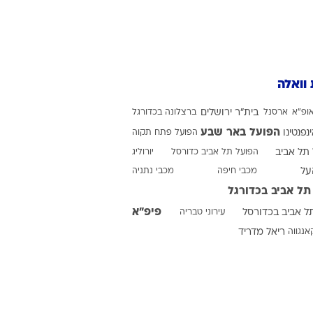
ט1
מחוץ לקווים
 וואלה
4-4-2
משרד החוץ
ופ"א
ארסנל
בית"ר ירושלים
ברצלונה בכדורגל
רץ על הקווים
הפועל באר שבע
ינפנטינו
הפועל פתח תקוה
תל אביב
ספורט בחקירה
הפועל תל אביב כדורסל
יורוליג
על
מכבי חיפה
מכבי נתניה
סוגרים שנה
תל אביב בכדורגל
מונדיאל 2014
פיפ"א
ל אביב בכדורסל
עירוני טבריה
בראש ובראשונה
אנגווה
ריאל מדריד
אליפות אפריקה 2015
יורו צעירות 2013
לונדון 2012
יורו 2012