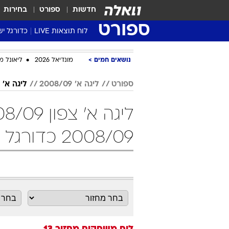
חדשות
ספורט
בחירות
ספורט
לוח תוצאות LIVE
כדורגל יש
ליגת העל Winner
נושאים חמים
מונדיאל 2026
ליאונל מ
סטט' ליגת
גביע המדי
ספורט
ליגה א' 2008/09
ליגה א' צפון 
גביע הטוט
שגרירים
נבחרות י
2008/09 כדורגל
ליגה לאומ
ליגה א'