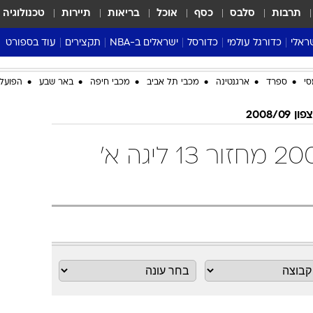
תרבות
סלבס
כסף
אוכל
בריאות
תיירות
טכנולוגיה
ראלי
כדורגל עולמי
כדורסל
ישראלים ב-NBA
תקצירים
עוד בספורט
ליגה אנגלית
ליגת העל
דני אבדיה
מונדיאל 2026
סי
ספרד
ארגנטינה
מכבי תל אביב
מכבי חיפה
באר שבע
הפועל 
 העל
ליגה ספרדית
דאבל דריבל
NBA
נה
ליגה איטלקית
יורוליג וכדורסל אירופי
טבלאות
2008/09
ו
ליגה גרמנית
ליגה לאומית
פודקאסטים
ליגה א' צפון 2008/09 מחזור 13 ליגה א'
ליגה צרפתית
נבחרות ישראל בכדורסל
מסכמים מחזור
שראל
ליגת האלופות
כדורסל נשים
אבא של שבת
ית
הליגה האירופית
מעל הטבעת
דרום אמריקה
סערה בממלכה
טניס
טראש טוק
ספורט אמריקא
פוקר