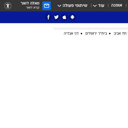
וואלה דואר
אופנה
עוד
שיתופי פעולה
קרא דואר
תל אביב
בית"ר ירושלים
דני אבדיה
ציון 3
דאבל דריבל
י