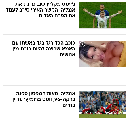
ג'יימס מקליין שוב מרגיז את
אנגליה: הקשר האירי סירב לענוד
את הפרח האדום
כוכב הכדורגל בגד באשתו עם
האמא שרוצה להיות בובת מין
אנושית
אנגליה: סאות'המפטון ספגה
בדקה-96, ווסט ברומיץ' עדיין
בחיים