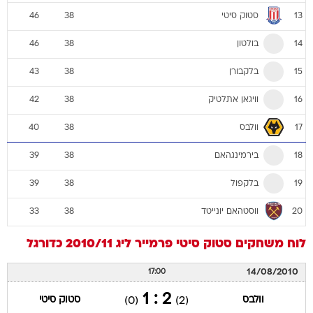
סטוק סיטי
46
38
13
בולטון
46
38
14
בלקבורן
43
38
15
וויגאן אתלטיק
42
38
16
וולבס
40
38
17
בירמינגהאם
39
38
18
בלקפול
39
38
19
ווסטהאם יונייטד
33
38
20
לוח משחקים
סטוק סיטי
פרמייר ליג 2010/11
כדורגל
14/08/2010
17:00
2 : 1
וולבס
סטוק סיטי
(0)
(2)