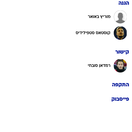
הגנה
מוריץ באואר
קוסטאס סטפילידיס
קישור
רמדאן סובחי
התקפה
פייסבוק