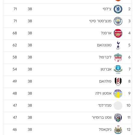
צ'לסי
71
38
2
מנצ'סטר סיטי
71
38
3
ארסנל
68
38
4
טוטנהאם
62
38
5
ליברפול
58
38
6
אברטון
54
38
7
פולהאם
49
38
8
אסטון וילה
48
38
9
סנדרלנד
47
38
10
ווסט ברומיץ'
47
38
11
ניוקאסל
46
38
12