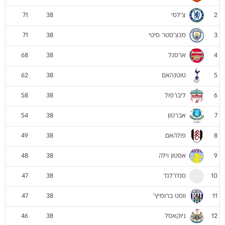
צ'לסי
71
38
2
מנצ'סטר סיטי
71
38
3
ארסנל
68
38
4
טוטנהאם
62
38
5
ליברפול
58
38
6
אברטון
54
38
7
פולהאם
49
38
8
אסטון וילה
48
38
9
סנדרלנד
47
38
10
ווסט ברומיץ'
47
38
11
ניוקאסל
46
38
12