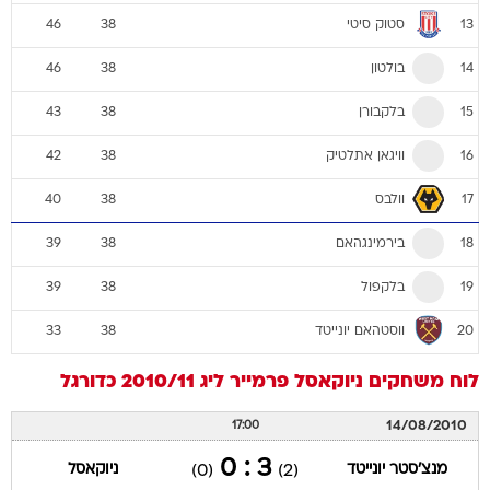
סטוק סיטי
46
38
13
בולטון
46
38
14
בלקבורן
43
38
15
וויגאן אתלטיק
42
38
16
וולבס
40
38
17
בירמינגהאם
39
38
18
בלקפול
39
38
19
ווסטהאם יונייטד
33
38
20
לוח משחקים
ניוקאסל
פרמייר ליג 2010/11
כדורגל
14/08/2010
17:00
3 : 0
מנצ'סטר יונייטד
ניוקאסל
(0)
(2)