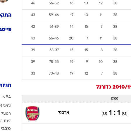
46
56-52
16
10
12
38
התקפ
43
59-46
17
10
11
38
42
61-39
14
15
9
38
פייסב
40
66-46
20
7
11
38
39
58-37
15
15
8
38
39
78-55
19
9
10
38
33
70-43
19
12
7
38
תגיות
כדורגל
NBA
א
17:00
ג'אני א
1 : 1
ארסנל
(0)
(0)
הפועל 
ליגת ה
מכבי 