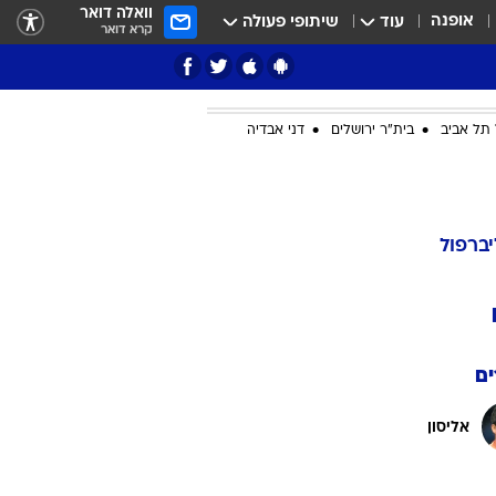
וואלה דואר
אופנה
עוד
שיתופי פעולה
קרא דואר
תל אביב
בית"ר ירושלים
דני אבדיה
ציון 3
דאבל דריבל
יברפול
ם
אליסון
י