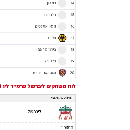
בולטון
14
בלקבורן
15
וויגאן אתלטיק
16
וולבס
17
בירמינגהאם
18
בלקפול
19
ווסטהאם יונייטד
20
לוח משחקים
ליברפול
פרמייר ליג 2010/11
14/08/2010
ליברפול
מחזור 1