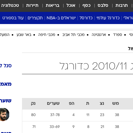
תרבות
סלבס
כסף
אוכל
בריאות
תיירות
טכנולוגיה
ראלי
כדורגל עולמי
כדורסל
ישראלים ב-NBA
תקצירים
עוד בספורט
ליגה אנגלית
ליגת העל
דני אבדיה
מונדיאל 2026
סי
ספרד
ארגנטינה
מכבי תל אביב
מכבי חיפה
באר שבע
הפועל 
 העל
ליגה ספרדית
דאבל דריבל
NBA
נה
ליגה איטלקית
יורוליג וכדורסל אירופי
טבלאות
ול
ו
ליגה גרמנית
ליגה לאומית
פודקאסטים
גל
ליגה צרפתית
נבחרות ישראל בכדורסל
מסכמים מחזור
סגל
ל
שראל
ליגת האלופות
כדורסל נשים
אבא של שבת
ית
הליגה האירופית
מעל הטבעת
מאמן
דרום אמריקה
סערה בממלכה
טניס
שוערי
מש
נצ
ת
הפ
שערים
נק
טראש טוק
80
37-78
4
11
23
38
ספורט אמריקא
פוקר
71
33-69
9
8
21
38