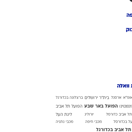
רוגבי וקריקט
גולף
ה
ביליארד
וק
תקצירים
 וואלה
ופ"א
ארסנל
בית"ר ירושלים
ברצלונה בכדורגל
הפועל באר שבע
ינפנטינו
הפועל תל אביב
תל אביב כדורסל
יורוליג
ליגת העל
על בכדורסל
מכבי חיפה
מכבי נתניה
תל אביב בכדורגל