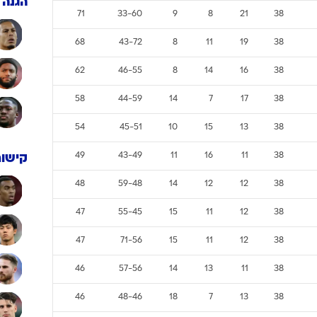
הגנה
ענפים נוספים
71
33-60
9
8
21
38
לוח שידורים
68
43-72
8
11
19
38
החידה של ספור
ארכיון מדורים
62
46-55
8
14
16
38
כתבו לנו
58
44-59
14
7
17
38
54
45-51
10
15
13
38
49
43-49
11
16
11
38
קישור
48
59-48
14
12
12
38
47
55-45
15
11
12
38
47
71-56
15
11
12
38
46
57-56
14
13
11
38
46
48-46
18
7
13
38