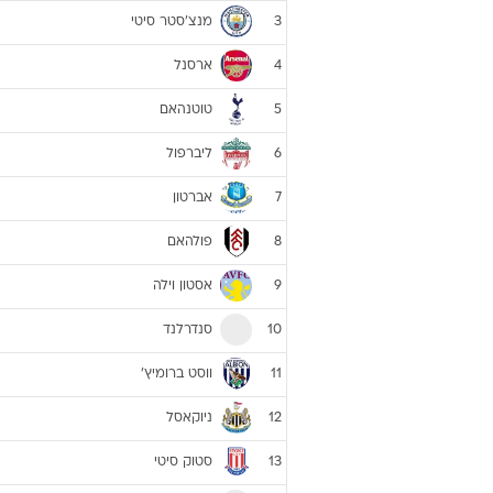
מנצ'סטר סיטי
3
ארסנל
4
טוטנהאם
5
ליברפול
6
אברטון
7
פולהאם
8
אסטון וילה
9
סנדרלנד
10
ווסט ברומיץ'
11
ניוקאסל
12
סטוק סיטי
13