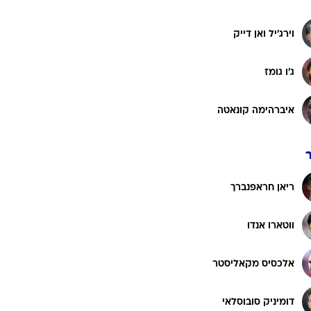
וירג'יל ואן דייק
ט1
מחוץ לקווים
ג'ו גומז
4-4-2
משרד החוץ
איברהימה קונאטה
רץ על הקווים
ספורט בחקירה
סוגרים שנה
ריאן חראפנברך
מונדיאל 2014
בראש ובראשונה
ווטארו אנדו
אליפות אפריקה 2015
יורו צעירות 2013
אלכסיס מקאליסטר
לונדון 2012
יורו 2012
דומיניק סובוסלאי