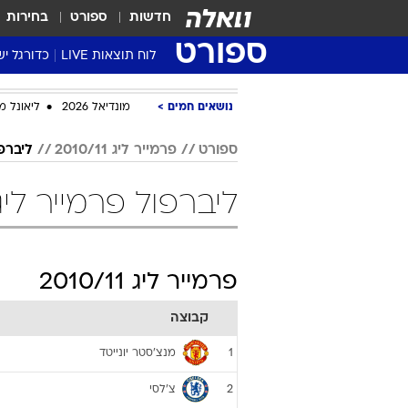
חדשות
ספורט
בחירות
ספורט
לוח תוצאות LIVE
כדורגל יש
ליגת העל Winner
נושאים חמים
מונדיאל 2026
ליאונל מ
סטט' ליגת
גביע המדי
ספורט
פרמייר ליג 2010/11
ליברפ
גביע הטוט
ליברפול פרמייר ליג 2010/11 כדור
שגרירים
נבחרות י
ליגה לאומ
פרמייר ליג 2010/11
ליגה א'
קבוצה
מנצ'סטר יונייטד
1
צ'לסי
2