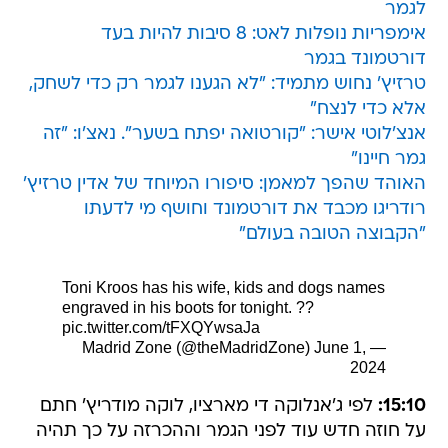
לגמר
אימפריות נופלות לאט: 8 סיבות להיות בעד
דורטמונד בגמר
טרזיץ' נחוש מתמיד: "לא הגענו לגמר רק כדי לשחק,
אלא כדי לנצח"
אנצ'לוטי אישר: "קורטואה יפתח בשער". נאצ'ו: "זה
גמר חיינו"
האוהד שהפך למאמן: סיפורו המיוחד של אדין טרזיץ'
רודריגו מכבד את דורטמונד וחושף מי לדעתו
"הקבוצה הטובה בעולם"
Toni Kroos has his wife, kids and dogs names
engraved in his boots for tonight. ??
pic.twitter.com/tFXQYwsaJa
June 1,
— Madrid Zone (@theMadridZone)
2024
15:10:
לפי ג'אנלוקה די מארציו, לוקה מודריץ' חתם
על חוזה חדש עוד לפני הגמר וההכרזה על כך תהיה