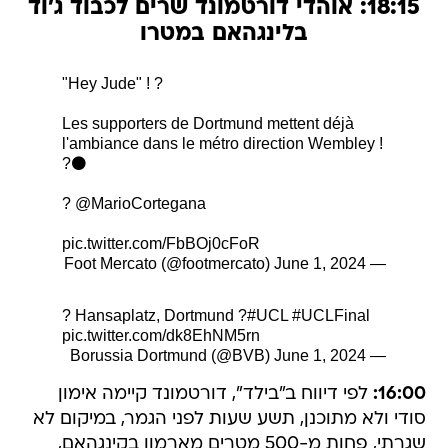
18:15: אוהדי דורטמונד שרים לכבוד ג'וד
בלינגהאם במטרו
"Hey Jude" ! ?
Les supporters de Dortmund mettent déjà
l'ambiance dans le métro direction Wembley !
?⚫️
?
@MarioCortegana
pic.twitter.com/FbBOj0cFoR
June 1, 2024
— Foot Mercato (@footmercato)
? Hansaplatz, Dortmund ?
#UCL
#UCLFinal
pic.twitter.com/dk8EhNM5rn
June 1, 2024
— Borussia Dortmund (@BVB)
16:00:
לפי דיווח ב"בילד", דורטמונד קיימה אימון
סודי ולא מתוכנן, תשע שעות לפני הגמר, במיקום לא
שגרתי, פחות מ-500 מטרים מארמון בקינגהאם,