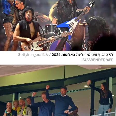
/
לני קרביץ שר, גמר ליגת האלופות 2024
GettyImages, INA
FASSBENDER/AFP