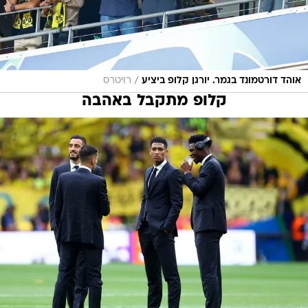
/
אוהד דורטמונד בגמר. יורגן קלופ ביציע
רויטרס
קלופ מתקבל באהבה