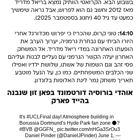
בשבוע הבא. הקרואטי הוותיק נמצא בריאל מדריד
מאז 2012 וחשב גם הוא לפרוש, אבל נראה שימשיך
כמעט עד גיל 40 (יחגוג בספטמבר 2025).
14:10:
טוני קרוס, שהכריז כי יפרוש מכדורגל אחרי
היורו הביתי עם נבחרת גרמניה, יערוך הערב את
הופעתו האחרונה במדי ריאל מדריד. אל המשחק
האחרון יעלה הקשר הגרמני עם נעליים לבנות ועליהם
פסי זהב וגם השמות של אשתו, שלושת ילדיו ואפילו
שני הכלבים המשפחתיים. כמו כן, על הנעל מוטבע
תאריך משחק גמר ליגת האלופות בלונדון.
אוהדי בורוסיה דורטמונד בפאן זון שנבנה
בהייד פארק
It's
#UCLFinal
day! Atmosphere building in
Borussia Dortmund's Hyde Park fan zone ⚫?
#BVB
@GGFN_
pic.twitter.com/nHGa3SrOu3
June 1,
— Daniel Pinder (@DanielJPinder)