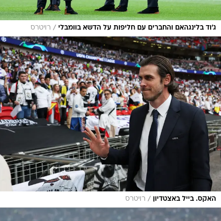
/
ג'וד בלינגהאם והחברים עם חליפות על הדשא בוומבלי
רויטרס
/
האקס. בייל באצטדיון
רויטרס