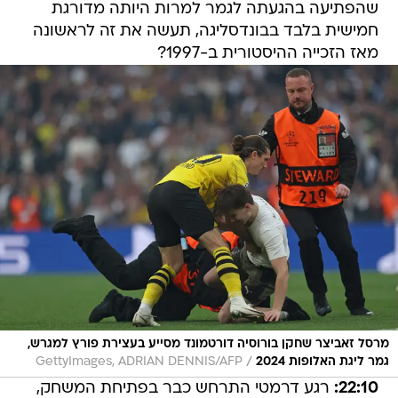
שהפתיעה בהגעתה לגמר למרות היותה מדורגת
חמישית בלבד בבונדסליגה, תעשה את זה לראשונה
מאז הזכייה ההיסטורית ב-1997?
מרסל זאביצר שחקן בורוסיה דורטמונד מסייע בעצירת פורץ למגרש,
/
גמר ליגת האלופות 2024
GettyImages, ADRIAN DENNIS/AFP
22:10:
רגע דרמטי התרחש כבר בפתיחת המשחק,