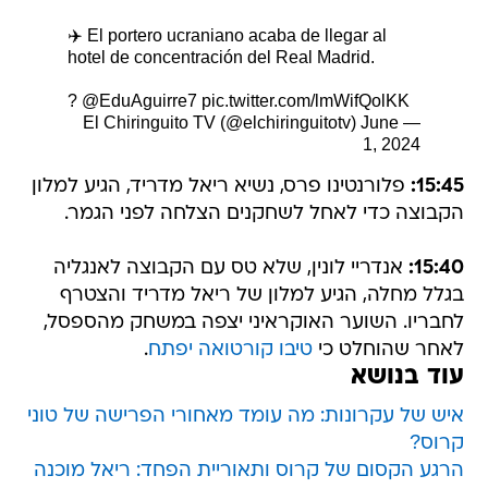
✈️ El portero ucraniano acaba de llegar al
hotel de concentración del Real Madrid.
?
@EduAguirre7
pic.twitter.com/lmWifQolKK
June
— El Chiringuito TV (@elchiringuitotv)
1, 2024
15:45:
פלורנטינו פרס, נשיא ריאל מדריד, הגיע למלון
הקבוצה כדי לאחל לשחקנים הצלחה לפני הגמר.
15:40:
אנדריי לונין, שלא טס עם הקבוצה לאנגליה
בגלל מחלה, הגיע למלון של ריאל מדריד והצטרף
לחבריו. השוער האוקראיני יצפה במשחק מהספסל,
לאחר שהוחלט כי
טיבו קורטואה יפתח
.
עוד בנושא
איש של עקרונות: מה עומד מאחורי הפרישה של טוני
קרוס?
הרגע הקסום של קרוס ותאוריית הפחד: ריאל מוכנה