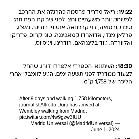
19:22:
ריאל מדריד פרסמה כהרגלה את ההרכב
למשחק יותר משעתיים וחצי לפני שריקת הפתיחה:
טיבו קורטואה, דני קרבחאל, אנטוניו רודיגר, נאצ'ו,
פרלאן מנדי, אדוארדו קמאבינגה, טוני קרוס, פדריקו
ואלוורדה, ג'וד בלינגהאם, רודריגו, ויניסיוס.
18:30:
העיתונאי הספרדי אלפרדו דורו, שהחל
לצעוד ממדריד לפני תשעה ימים, הגיע לוומבלי אחרי
הליכה של 1,758 ק"מ.
After 9 days and walking 1,758 kilometers,
journalist Alfredo Duro has arrived at
Wembley walking from Madrid.
pic.twitter.com/4w9gzw3IUU
— Madrid Universal (@MadridUniversal)
June 1, 2024