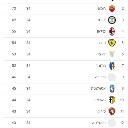
רומא
70
34
2
אינטר
69
34
3
מילאן
55
34
4
קייבו
54
34
5
לאציו
53
34
6
בולוניה
52
34
7
פרוג'יה
46
34
8
אטאלנטה
45
34
9
פארמה
44
34
10
טורינו
43
34
11
פיאצ'נזה
40
34
12