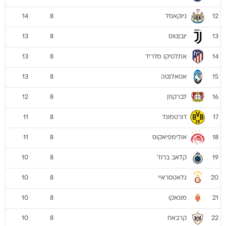
ניוקאסל
14
8
12
יובנטוס
13
8
13
אתלטיקו מדריד
13
8
14
אטאלנטה
13
8
15
לברקוזן
12
8
16
דורטמונד
11
8
17
אולימפיאקוס
11
8
18
קלאב ברוז'
10
8
19
גלאטסראיי
10
8
20
מונאקו
10
8
21
קרבאח
10
8
22