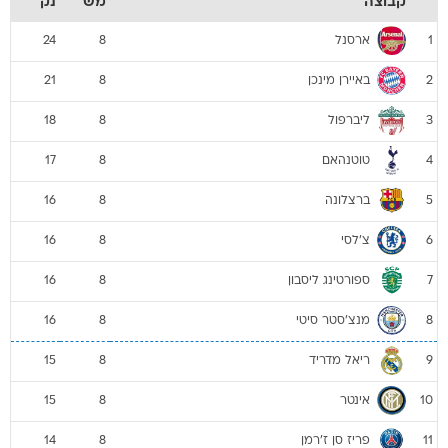
קבוצה
מש
נק
ארסנל
24
8
1
באיירן מינכן
21
8
2
ליברפול
18
8
3
טוטנהאם
17
8
4
ברצלונה
16
8
5
צ'לסי
16
8
6
ספורטינג ליסבון
16
8
7
מנצ'סטר סיטי
16
8
8
ריאל מדריד
15
8
9
אינטר
15
8
10
פריז סן ז'רמן
14
8
11