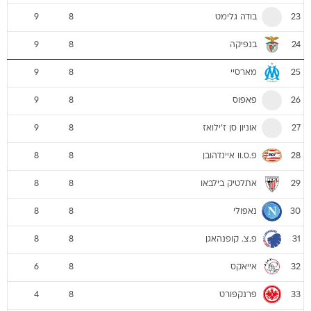
בודה גלימט
9
8
23
בנפיקה
9
8
24
מארסיי
9
8
25
פאפוס
9
8
26
אוניון סן ז'ילואז
9
8
27
פ.ס.וו איינדהובן
8
8
28
אתלטיק בילבאו
8
8
29
נאפולי
8
8
30
פ.צ. קופנהאגן
8
8
31
אייאקס
6
8
32
פרנקפורט
4
8
33