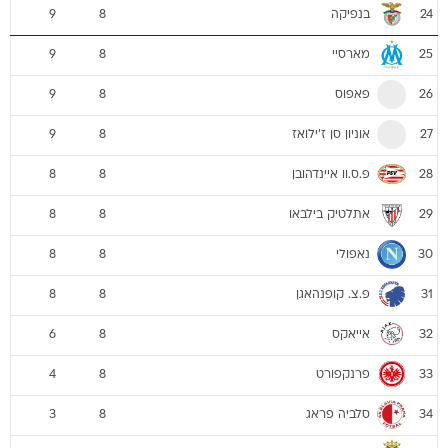
בנפיקה
9
8
24
מארסיי
9
8
25
פאפוס
9
8
26
אוניון סן ז'ילואז
9
8
27
פ.ס.וו איינדהובן
8
8
28
אתלטיק בילבאו
8
8
29
נאפולי
8
8
30
פ.צ. קופנהאגן
8
8
31
אייאקס
6
8
32
פרנקפורט
4
8
33
סלביה פראג
3
8
34