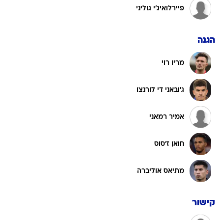
פיירלואיג'י גוליני
הגנה
מריו רוי
ג'ובאני די לורנצו
אמיר רמאני
חואן ז'סוס
מתיאס אוליברה
קישור