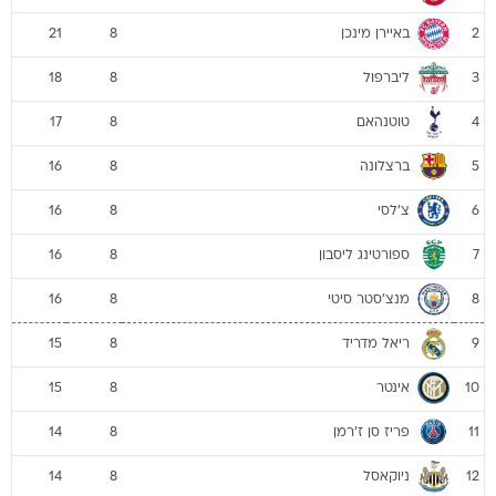
באיירן מינכן
21
8
2
ליברפול
18
8
3
טוטנהאם
17
8
4
ברצלונה
16
8
5
צ'לסי
16
8
6
ספורטינג ליסבון
16
8
7
מנצ'סטר סיטי
16
8
8
ריאל מדריד
15
8
9
אינטר
15
8
10
פריז סן ז'רמן
14
8
11
ניוקאסל
14
8
12