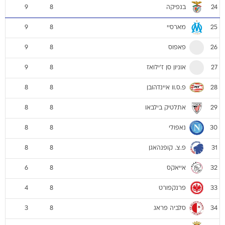
בנפיקה
9
8
24
מארסיי
9
8
25
פאפוס
9
8
26
אוניון סן ז'ילואז
9
8
27
פ.ס.וו איינדהובן
8
8
28
אתלטיק בילבאו
8
8
29
נאפולי
8
8
30
פ.צ. קופנהאגן
8
8
31
אייאקס
6
8
32
פרנקפורט
4
8
33
סלביה פראג
3
8
34