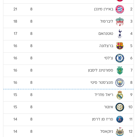
באיירן מינכן
21
8
2
ליברפול
18
8
3
טוטנהאם
17
8
4
ברצלונה
16
8
5
צ'לסי
16
8
6
ספורטינג ליסבון
16
8
7
מנצ'סטר סיטי
16
8
8
ריאל מדריד
15
8
9
אינטר
15
8
10
פריז סן ז'רמן
14
8
11
ניוקאסל
14
8
12