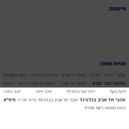
פייסבוק
תגיות וואלה
NBA
אופ"א
ארסנל
בית"ר ירושלים
ברצלונה בכדורגל
ג'אני אינפנטינו
הפועל באר שבע
הפועל תל אביב
הפועל תל אביב כדורסל
יורוליג
ליגת העל
ליגת העל בכדורסל
מכבי חיפה
מכבי נתניה
מכבי תל אביב בכדורגל
פיפ"א
מכבי תל אביב בכדורסל
עירוני טבריה
קינגס קאנגווה
ריאל מדריד