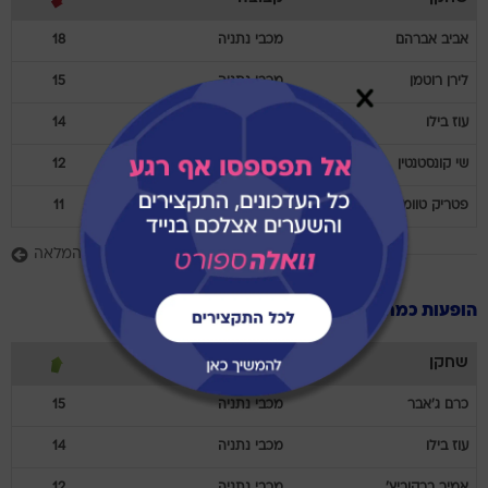
אביב
אברהם
מכבי נתניה
18
לירן
רוטמן
מכבי נתניה
15
עוז
בילו
מכבי נתניה
14
שי
קונסטנטין
מכבי נתניה
12
פטריק
טוומאסי
מכבי נתניה
11
לרשימה המלאה
הופעות כמחליף
שחקן
קבוצה
כרם
ג'אבר
מכבי נתניה
15
עוז
בילו
מכבי נתניה
14
אמיר
ברקוביץ'
מכבי נתניה
12