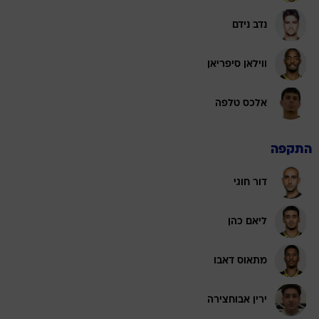
נדב נידם
ווילאן סיפריאן
אלכס טלפה
התקפה
דור חוגי
ליאם כהן
מתאוס דאבו
ירין אבוחצירה