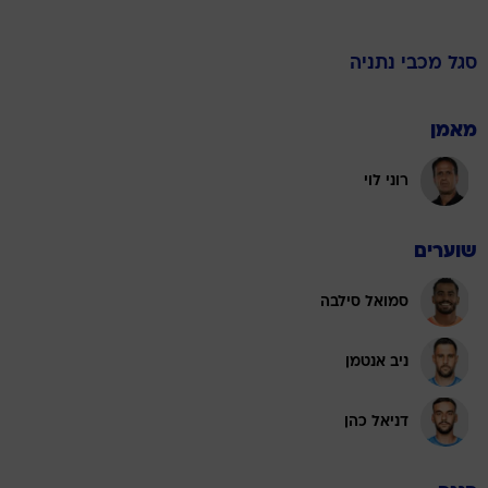
סגל
מכבי נתניה
מאמן
רוני לוי
שוערים
סמואל סילבה
ניב אנטמן
דניאל כהן