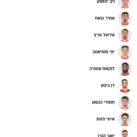
ניב יהושע
אמיר גנאח
אליאל פרץ
יוני סטויאנוב
לוקאס ונטורה
דן ביטון
חמודי כנעאן
איתי חזות
יואב קורן