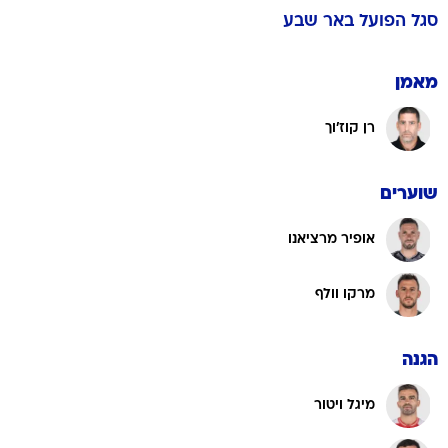
סגל
הפועל באר שבע
מאמן
רן קוז'וך
שוערים
אופיר מרציאנו
מרקו וולף
הגנה
מיגל ויטור