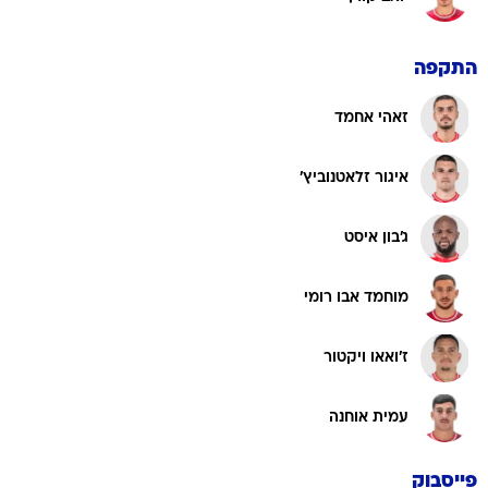
התקפה
זאהי אחמד
איגור זלאטנוביץ'
ג'בון איסט
מוחמד אבו רומי
ז'ואאו ויקטור
עמית אוחנה
פייסבוק