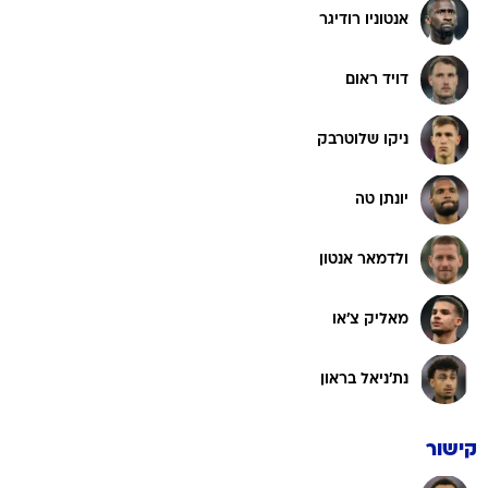
אנטוניו רודיגר
דויד ראום
ניקו שלוטרבק
יונתן טה
ולדמאר אנטון
מאליק צ'או
נת'ניאל בראון
קישור