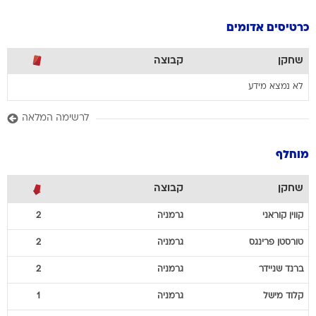
כרטיסים אדומים
שחקן
קבוצה
לא נמצא מידע
לרשימה המלאה
מוחלף
שחקן
קבוצה
קווין
קוראני
גרמניה
2
טורסטן
פרינגס
גרמניה
2
ברנד
שניידר
גרמניה
2
קלוד
מישל
גרמניה
1