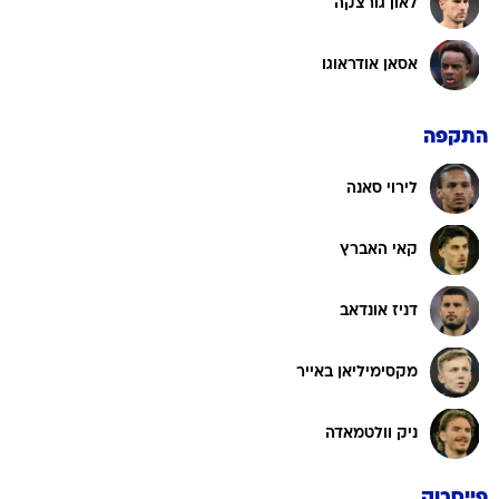
לאון גורצקה
אסאן אודראוגו
התקפה
לירוי סאנה
קאי האברץ
דניז אונדאב
מקסימיליאן באייר
ניק וולטמאדה
פייסבוק