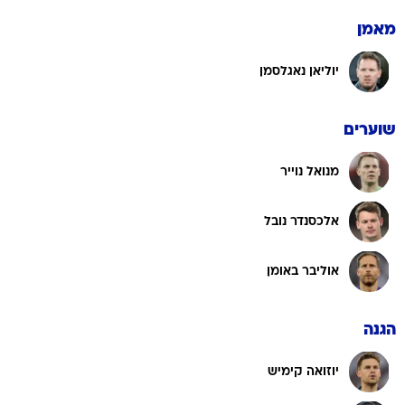
מאמן
יוליאן נאגלסמן
שוערים
מנואל נוייר
אלכסנדר נובל
אוליבר באומן
הגנה
יוזואה קימיש