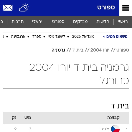
ספורט
ראשי
חדשות
מבזקים
ספורט
ויראלי
תרבות
כס
נושאים חמים
מונדיאל 2026
ליאונל מסי
ספרד
ארגנטינה
מכב
ספורט
יורו 2004
בית ד
גרמניה
גרמניה בית ד יורו 2004
כדורגל
בית ד
קבוצה
מש
נק
צ'כיה
9
3
1