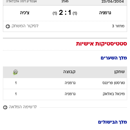
23/06/2004
21:45
אצטדיון ז'וזה אלבלאדה
1 : 2
גרמניה
צ'כיה
(1)
(1)
לסיקור המשחק
מחזור 3
סטטיסטיקות אישיות
מלך השערים
שחקן
קבוצה
טורסטן
פרינגס
גרמניה
1
מיכאל
באלאק
גרמניה
1
לרשימה המלאה
מלך הבישולים