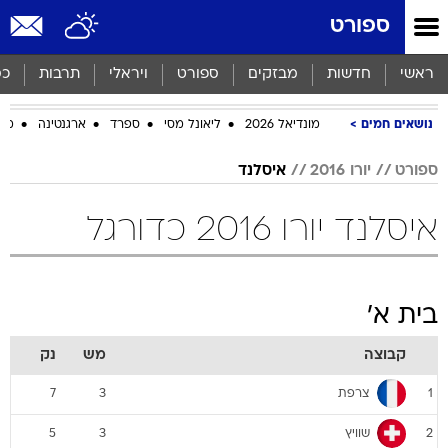
ספורט
ראשי
חדשות
מבזקים
ספורט
ויראלי
תרבות
כס
נושאים חמים
מונדיאל 2026
ליאונל מסי
ספרד
ארגנטינה
מכב
ספורט
יורו 2016
איסלנד
איסלנד יורו 2016 כדורגל
בית א'
קבוצה
מש
נק
צרפת
7
3
1
שוויץ
5
3
2