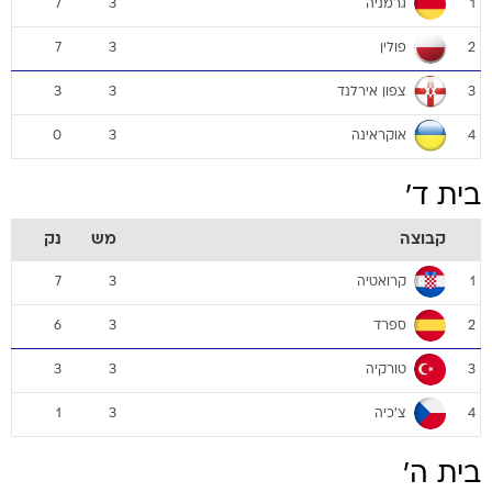
גרמניה
7
3
1
פולין
7
3
2
צפון אירלנד
3
3
3
אוקראינה
0
3
4
בית ד'
קבוצה
מש
נק
קרואטיה
7
3
1
ספרד
6
3
2
טורקיה
3
3
3
צ'כיה
1
3
4
בית ה'