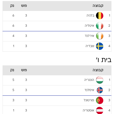
קבוצה
מש
נק
בלגיה
6
3
1
איטליה
6
3
2
אירלנד
4
3
3
שבדיה
1
3
4
בית ו'
קבוצה
מש
נק
הונגריה
5
3
1
איסלנד
5
3
2
פורטוגל
3
3
3
אוסטריה
1
3
4