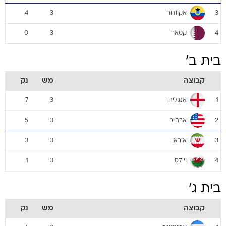
אקוודור
4
3
3
קטאר
0
3
4
בית ב'
קבוצה
מש
נק
אנגליה
7
3
1
ארה"ב
5
3
2
איראן
3
3
3
ויילס
1
3
4
בית ג'
קבוצה
מש
נק