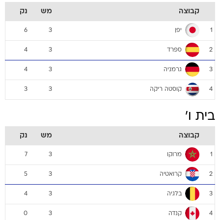
קבוצה
מש
נק
יפן
6
3
1
ספרד
4
3
2
גרמניה
4
3
3
קוסטה ריקה
3
3
4
בית ו'
קבוצה
מש
נק
מרוקו
7
3
1
קרואטיה
5
3
2
בלגיה
4
3
3
קנדה
0
3
4