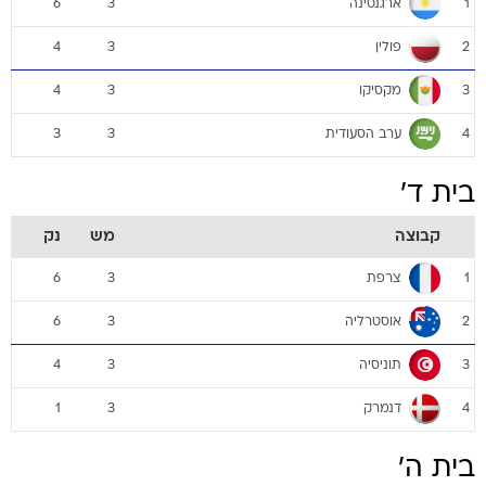
ארגנטינה
6
3
1
פולין
4
3
2
מקסיקו
4
3
3
ערב הסעודית
3
3
4
בית ד'
קבוצה
מש
נק
צרפת
6
3
1
אוסטרליה
6
3
2
תוניסיה
4
3
3
דנמרק
1
3
4
בית ה'