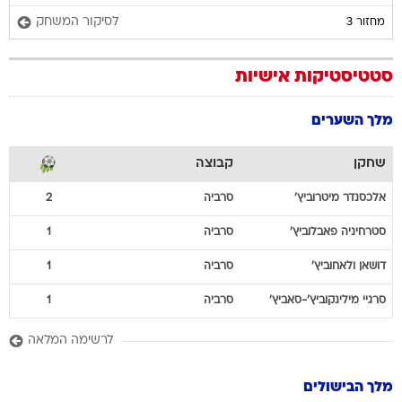
לסיקור המשחק
מחזור 3
סטטיסטיקות אישיות
מלך השערים
שחקן
קבוצה
אלכסנדר
מיטרוביץ'
סרביה
2
סטרחיניה
פאבלוביץ'
סרביה
1
דושאן
ולאחוביץ'
סרביה
1
סרגיי
מילינקוביץ'-סאביץ'
סרביה
1
לרשימה המלאה
מלך הבישולים