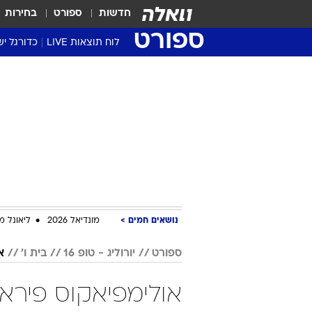
חדשות
ספורט
בחירות
ספורט
לוח תוצאות LIVE
כדורגל יש
ליגת העל Winner
סטט' ליגת
גביע המדי
גביע הטוט
שגרירים
נבחרות י
ליגה לאומ
ליגה א'
נושאים חמים
מונדיאל 2026
ליאונל מ
ספורט
יורוליג - טופ 16
בית ו'
א