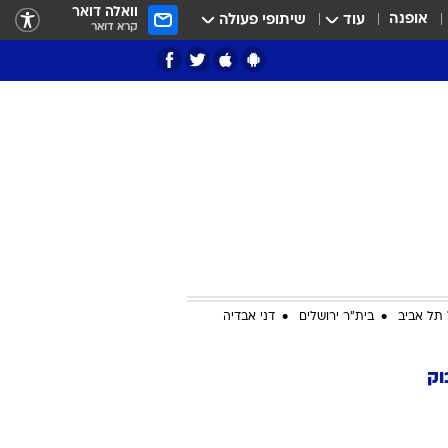
וואלה דואר
אופנה
עוד
שיתופי פעולה
קרא דואר
ציון 3
דאבל דריבל
תל אביב
בית"ר ירושלים
דני אבדיה
וק
י