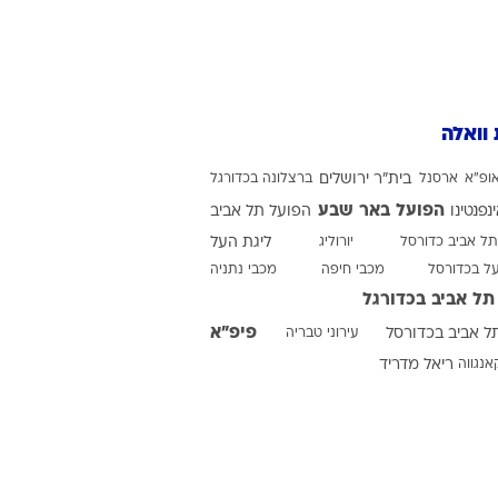
ט1
מחוץ לקווים
 וואלה
4-4-2
משרד החוץ
ופ"א
ארסנל
בית"ר ירושלים
ברצלונה בכדורגל
רץ על הקווים
הפועל באר שבע
ינפנטינו
הפועל תל אביב
תל אביב כדורסל
ספורט בחקירה
יורוליג
ליגת העל
על בכדורסל
מכבי חיפה
מכבי נתניה
סוגרים שנה
תל אביב בכדורגל
מונדיאל 2014
פיפ"א
ל אביב בכדורסל
עירוני טבריה
בראש ובראשונה
אנגווה
ריאל מדריד
אליפות אפריקה 2015
יורו צעירות 2013
לונדון 2012
יורו 2012