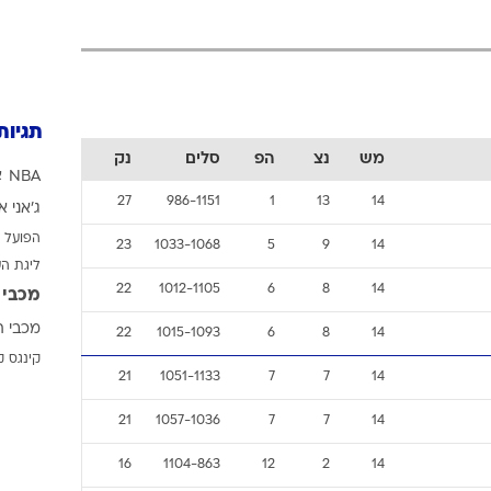
ענפים נוספים
לוח שידורים
החידה של ספור
ארכיון מדורים
תגיות
כתבו לנו
מש
נצ
הפ
סלים
נק
NBA
א
27
986-1151
1
13
14
ג'אני א
הפועל 
23
1033-1068
5
9
14
ליגת ה
22
1012-1105
6
8
14
מכבי 
מכבי ת
22
1015-1093
6
8
14
קינגס ק
21
1051-1133
7
7
14
21
1057-1036
7
7
14
16
1104-863
12
2
14