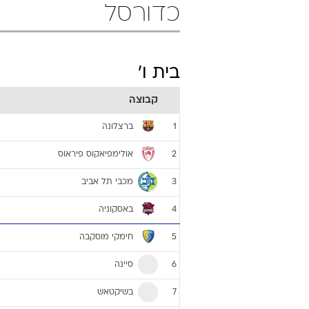
כדורסל
בית ו'
קבוצה
ברצלונה
1
אולימפיאקוס פיראוס
2
מכבי תל אביב
3
באסקוניה
4
חימקי מוסקבה
5
סיינה
6
בשיקטאש
7