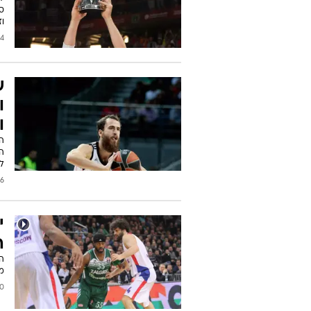
וז
2015
ש
ו
ו
הר
לצ
2015
י
ה
מי
2014