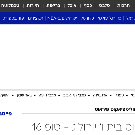
תרבות
סלבס
כסף
אוכל
בריאות
תיירות
טכנולוגיה
ראלי
כדורגל עולמי
כדורסל
ישראלים ב-NBA
תקצירים
עוד בספורט
ליגה אנגלית
ליגת העל
דני אבדיה
מונדיאל 2026
 העל
ליגה ספרדית
דאבל דריבל
NBA
נה
ליגה איטלקית
יורוליג וכדורסל אירופי
טבלאות
ו
ליגה גרמנית
ליגה לאומית
פודקאסטים
ליגה צרפתית
נבחרות ישראל בכדורסל
מסכמים מחזור
שראל
ליגת האלופות
כדורסל נשים
אבא של שבת
ית
הליגה האירופית
מעל הטבעת
דרום אמריקה
סערה בממלכה
סי
ספרד
ארגנטינה
מכבי תל אביב
מכבי חיפה
באר שבע
הפועל 
טניס
ולימפיאקוס פיראוס
טראש טוק
פייסב
ספורט אמריקא
אולימפיאקוס פיראוס בית ו' יורוליג - טופ 16
פוקר