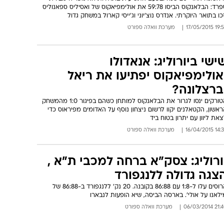
ספרד: הבלאנקוס הביסו 59:78 את אולימפיאקוס של ואסיליס ספאנוליס
כו בתואר היוקרתי. אנדרס נוצ'יוני וג'ייסי קארול במשחק גדול
19:54 17/05/
מערכת וואלה ספורט
ישי ביורוליג: אנאדולו
אולימפיאקוס יפתיעו את ריאל
ברצלונה?
הטורקים ינסו לגרור את הבלאנקוס למותחן כשהם בפיגור 1:0 מהמשחק
אשון, הקטאלנים יקוו לרשום ניצחון נוסף על האדומים מפיראוס כדי
את ליוון עם יתרון בטוח ביד
14:36 16/04/
מערכת וואלה ספורט
ורוליג: צסק"א ברחה למכבי ת"א ,
צגה גדולה ללנגפורד
הרוסים עלו ל-1:8 עם 86:88 בקובנה. 20 נק' ללנגפורד ב-86:88 של
לאנו על אולי'. בארסה הביסה, שיא הופעות לנבארו
21:40 06/03/
מערכת וואלה ספורט