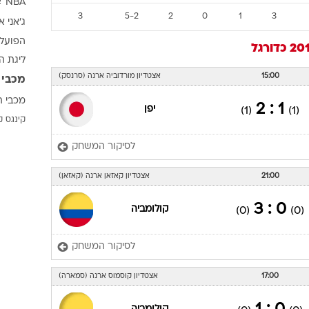
מש
נצ
ת
הפ
שערים
נק
6
2-5
1
0
2
3
4
4-4
1
1
1
3
תגיות
4
4-4
1
1
1
3
NBA
א
3
5-2
2
0
1
3
ג'אני א
הפועל 
כדורגל
ליגת ה
15:00
אצטדיון מורדוביה ארנה (סרנסק)
מכבי 
מכבי ת
1 : 2
יפן
(1)
(1)
קינגס ק
לסיקור המשחק