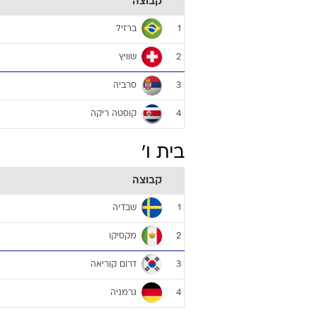
קרואטיה
1
ארגנטינה
2
ניגריה
3
איסלנד
4
בית ה'
קבוצה
ברזיל
1
שוויץ
2
סרביה
3
קוסטה ריקה
4
בית ו'