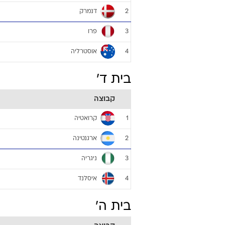
איראן
3
מרוקו
4
בית ג'
קבוצה
צרפת
1
דנמרק
2
פרו
3
אוסטרליה
4
בית ד'
קבוצה