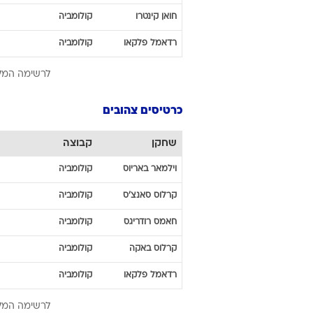
סטטיסטיקות אישיות
מלך השערים
שחקן
קבוצה
ג'רי
מינה
קולומביה
חואן
קואדרדו
קולומביה
חואן
קינטרו
קולומביה
רדאמל
פלקאו
קולומביה
לרשימה המל
כרטיסים צהובים
שחקן
קבוצה