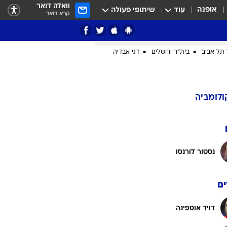
וואלה דואר
אופנה
עוד
שיתופי פעולה
קרא דואר
ציון 3
דאבל דריבל
תל אביב
בית"ר ירושלים
דני אבדיה
י
ולומביה