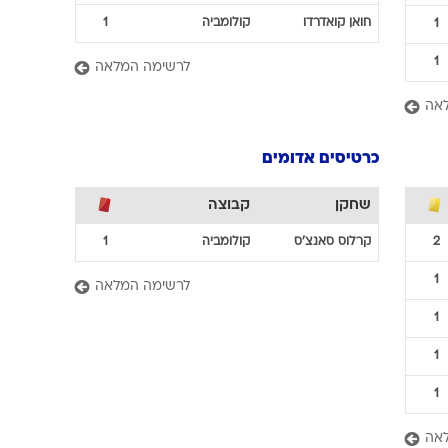
מלך הבישולים
שחקן
קבוצה
חאמס
רודריגס
קולומביה
2
3
חואן
קינטרו
קולומביה
2
1
חואן
קואדרדו
קולומביה
1
1
1
לרשימה המלאה
אה
כרטיסים אדומים
שחקן
קבוצה