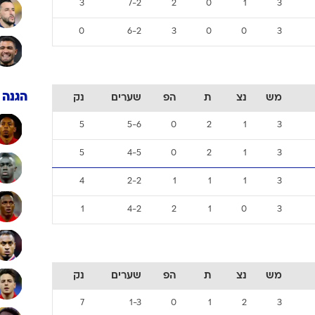
ענפים נוספים
מאמן
לוח שידורים
החידה של ספור
ארכיון מדורים
מש
נצ
ת
הפ
שערים
נק
כתבו לנו
שוערי
9
0-5
0
0
3
3
6
4-8
1
0
2
3
3
7-2
2
0
1
3
0
6-2
3
0
0
3
הגנה
מש
נצ
ת
הפ
שערים
נק
5
5-6
0
2
1
3
5
4-5
0
2
1
3