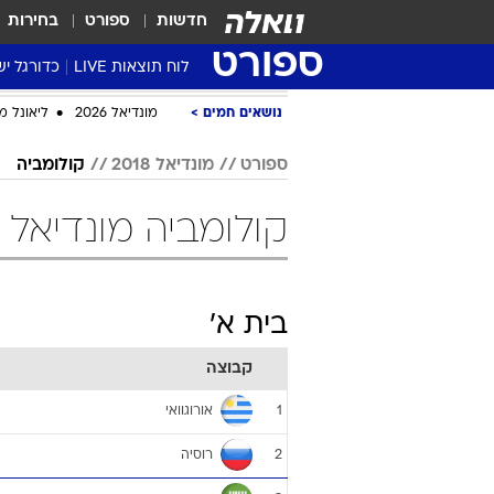
חדשות
ספורט
בחירות
ספורט
לוח תוצאות LIVE
כדורגל יש
ליגת העל Winner
סטט' ליגת
גביע המדי
גביע הטוט
שגרירים
נבחרות י
ליגה לאומ
ליגה א'
נושאים חמים
מונדיאל 2026
ליאונל מ
ספורט
מונדיאל 2018
קולומביה
קולומביה מונדיאל 2018 כדורגל