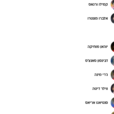
נסטור לורנסו
ט1
מחוץ לקווים
4-4-2
ם
משרד החוץ
דויד אוספינה
רץ על הקווים
ספורט בחקירה
קמילו ורגאס
סוגרים שנה
מונדיאל 2014
אלברו מונטרו
בראש ובראשונה
אליפות אפריקה 2015
יורו צעירות 2013
יוהאן מוחיקה
לונדון 2012
יורו 2012