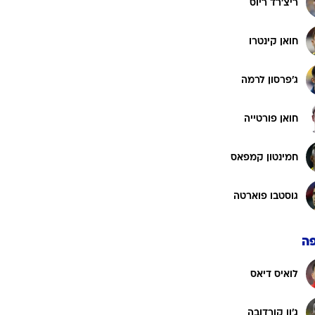
ג'ון אריאס
חורחה קרסקאל
קווין קסטניו
ריצ'רד ריוס
חואן קינטרו
ג'פרסון לרמה
חואן פורטייה
חמינטון קמפאס