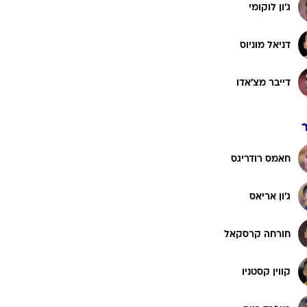
דבינסון סאנצ'ס
רוגבי וקריקט
גולף
ג'רי מינה
ביליארד
תקצירים
ווילר דיטה
סנטיאגו אריאס
ג'ון לוקומי
דניאל מוניוס
דייבר מצ'אדו
חאמס רודריגס