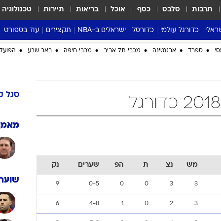
תרבות
סלבס
כסף
אוכל
בריאות
תיירות
טכנולוגיה
ראלי
כדורגל עולמי
כדורסל
ישראלים ב-NBA
תקצירים
עוד בספורט
ליגה אנגלית
ליגת העל
דני אבדיה
מונדיאל 2026
 העל
ליגה ספרדית
דאבל דריבל
NBA
נה
ליגה איטלקית
יורוליג וכדורסל אירופי
טבלאות
ו
ליגה גרמנית
ליגה לאומית
פודקאסטים
ליגה צרפתית
נבחרות ישראל בכדורסל
מסכמים מחזור
שראל
ליגת האלופות
כדורסל נשים
אבא של שבת
ית
הליגה האירופית
מעל הטבעת
דרום אמריקה
סערה בממלכה
סי
ספרד
ארגנטינה
מכבי תל אביב
מכבי חיפה
באר שבע
הפועל 
טניס
טראש טוק
ספורט אמריקא
סגל
ק
פוקר