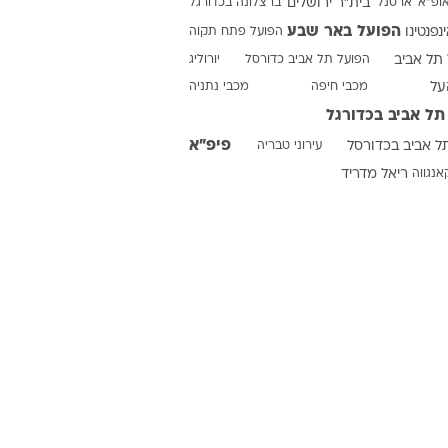
 וואלה
ופ"א
ארסנל
בית"ר ירושלים
ברצלונה בכדורגל
הפועל באר שבע
ינפנטינו
הפועל פתח תקוה
תל אביב
הפועל תל אביב כדורסל
יורוליג
על
מכבי חיפה
מכבי נתניה
תל אביב בכדורגל
פיפ"א
ל אביב בכדורסל
עירוני טבריה
אנגווה
ריאל מדריד