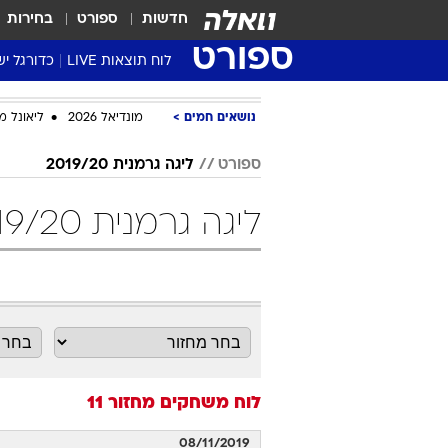
חדשות
ספורט
בחירות
ספורט
לוח תוצאות LIVE
כדורגל יש
ליגת העל Winner
נושאים חמים
מונדיאל 2026
ליאונל מ
סטט' ליגת
גביע המדי
ספורט
ליגה גרמנית 2019/20
גביע הטוט
ליגה גרמנית 2019/20 מחזור 11 כדורגל
שגרירים
נבחרות י
ליגה לאומ
ליגה א'
לוח משחקים
מחזור 11
08/11/2019