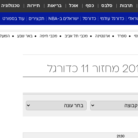
תרבות
סלבס
כסף
אוכל
בריאות
תיירות
טכנולוגיה
ראלי
כדורגל עולמי
כדורסל
ישראלים ב-NBA
תקצירים
עוד בספורט
ליגה אנגלית
ליגת העל
דני אבדיה
מונדיאל 2026
סי
ספרד
ארגנטינה
מכבי תל אביב
מכבי חיפה
באר שבע
הפועל 
 העל
ליגה ספרדית
דאבל דריבל
NBA
נה
ליגה איטלקית
יורוליג וכדורסל אירופי
טבלאות
ו
ליגה גרמנית
ליגה לאומית
פודקאסטים
ליגה צרפתית
נבחרות ישראל בכדורסל
מסכמים מחזור
שראל
ליגת האלופות
כדורסל נשים
אבא של שבת
ית
הליגה האירופית
מעל הטבעת
דרום אמריקה
סערה בממלכה
טניס
טראש טוק
ספורט אמריקא
פוקר
21:30