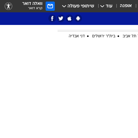
וואלה דואר
אופנה
עוד
שיתופי פעולה
קרא דואר
תל אביב
בית"ר ירושלים
דני אבדיה
ציון 3
דאבל דריבל
י