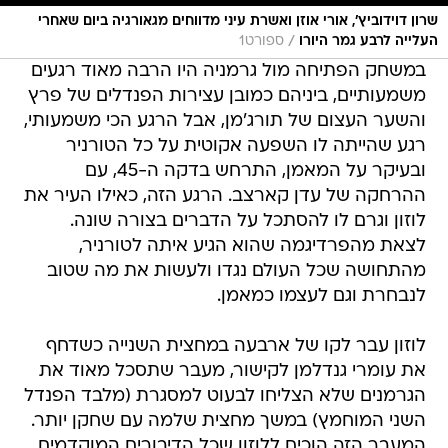
שרון דוידוביץ', אורי אוזן ואשרת עיני מדווחים מגאורגיה ביום שאחרי
/
העלייה לרבע גמר היורו
ספורט1
במשחק הפתיחה מול גרמניה היו הרבה מאוד רגעים
משמעותיים, ביניהם כמובן עצירות הפנדלים של פרץ
והשער העצום של תורג'מן, אבל הרגע הכי משמעותי,
רגע שהייתה לו השפעה אקוטית על כל הטורניר
ובעיקר על המאמן, התרחש בדקה ה-45, עם
ההרחקה של עדן קארצב. הרגע הזה, כאילו העיר את
לוזון וגרם לו להסתכל על הדברים בצורה שונה.
לצאת מהפרדיגמה שהוא הגיע איתה לטורניר,
מהתחושה שכל העולם נגדו ולעשות את מה שטוב
לנבחרת וגם לעצמו כמאמן.
לוזון עבר לקו של ארבעה במחצית השנייה כשדחף
את עומרי גנדלמן לקישור, מעבר שתסכל מאוד את
הגרמנים שלא הצליחו לבעוט למסגרת (מלבד הפנדל
השני המוחמץ) במשך מחצית שלמה עם שחקן יותר.
המעבר הזה הוכיח ללוזון שכל הדיבורים המוקדמים