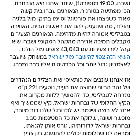
(שבת, 19:00 בספורט1), שיחד איתנו היא הנבחרת
הכי מפתיעה בטורניר. הגאורגים עברו בית קשה
מאוד כשניצחו את פורטוגל וסיימו בתיקו מול בלגיה
והולנד, מה שהעניק להם את ראשות הבית. האווירה
בטביליסי אמורה להיות מדהימה. הגאורגים הצעירים
מקבלים תמיכה אדירה מהקהל המקומי ושברו שיא
קהל ליורו צעירות עם 43,043 צופים מול הולנד.
השיא הזה צפוי להישבר מול ישראל
במשחק שיועבר
לאצטדיון גדול יותר וכל הכרטיסים אליו כבר נמכרו.
אז אנחנו עוזבים את כותאיסי ואת הצלילים הנהדרים
של נהר הריוני שחוצה את העיר, נוסעים 221 ק"מ
מזרחה לטביליסי, כדי להמשיך ללוות מקרוב את
הקיץ החלומי של נבחרות ישראל, קיץ שממשיך ואף
אחד לא רוצה שיגמר. יש לכדורגל שלנו דור מיוחד,
מוכשר ושונה, שלוקח את כל הסטיגמות סביב
נבחרות ישראל לדורותיהן, גורס אותן להנאתו,
ומראה לנו שחלומות יכולים להתגשם, רק צריך