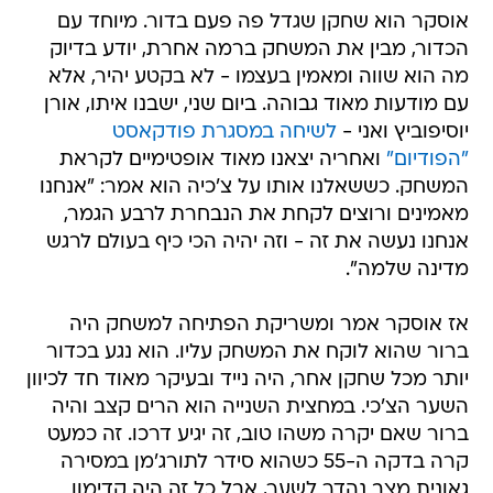
אוסקר הוא שחקן שגדל פה פעם בדור. מיוחד עם
הכדור, מבין את המשחק ברמה אחרת, יודע בדיוק
מה הוא שווה ומאמין בעצמו - לא בקטע יהיר, אלא
עם מודעות מאוד גבוהה. ביום שני, ישבנו איתו, אורן
יוסיפוביץ ואני -
לשיחה במסגרת פודקאסט
"הפודיום"
ואחריה יצאנו מאוד אופטימיים לקראת
המשחק. כששאלנו אותו על צ'כיה הוא אמר: "אנחנו
מאמינים ורוצים לקחת את הנבחרת לרבע הגמר,
אנחנו נעשה את זה - וזה יהיה הכי כיף בעולם לרגש
מדינה שלמה".
אז אוסקר אמר ומשריקת הפתיחה למשחק היה
ברור שהוא לוקח את המשחק עליו. הוא נגע בכדור
יותר מכל שחקן אחר, היה נייד ובעיקר מאוד חד לכיוון
השער הצ'כי. במחצית השנייה הוא הרים קצב והיה
ברור שאם יקרה משהו טוב, זה יגיע דרכו. זה כמעט
קרה בדקה ה-55 כשהוא סידר לתורג'מן במסירה
גאונית מצב נהדר לשער, אבל כל זה היה קדימון