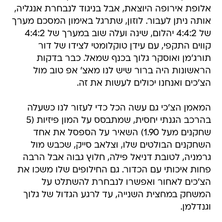
אלופת אירופה היוצאת, אבל בניגוד לנבחרת אנגליה,
אותה ניתן לעבור. לוזון, שתרגל באימון המסכם מערך
של 4:4:2 יהלום, שינה ועלה שוב במערך של 4:4:2
קווים התקפי, עם עידן טוקלומטי לצידו של דור
תורג'מן ואוסקר גלוך בכנף שמאל. כבר בדקות
הראשונות היה ברור שיש לנו מאצ' אפ טוב מול
הצ'כים ואנחנו יכולים לעשות את זה.
המאמן הצ'כי גם עשה הכל כדי לעזור לנו כשעלה
בהרכב הגנתי יחסית, שמתבסס על המון פיזיות (5
שחקנים מעל 1.90) השאיר על הספסל את אחד
השחקנים הבולטים שלו, וצלאב סייק, שכבש מול
גרמניה, לטובת דניאל פילה, חלוץ גבוה אבל הרבה
פחות איכותי עם הכדור. גם החילופים שלו משכו את
הצ'כים לאחור ואפשרו לנבחרת להשתלט על
המשחק במחצית השנייה, עד לרגע הגדול של גלוך
וגנדלמן.