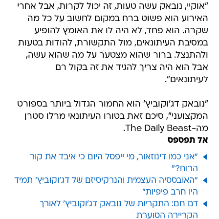
"אוקיי, נובאק עשה טעות, זה יכול לקרות, אבל אחרי
האירוע הוא פשוט ברח במקום לחשוב על כל מה
שקרה. הוא פחד, לא היה לו את האומץ להופיע
במסיבת העיתונאים, מול התקשורת, להודות בטעות
ולהתנצל. ברור שהוא מצטער על מה שהוא עשה,
אבל הוא היה צריך להגיד את זה בקול רם
לעיתונאים".
"נובאק דג'וקוביץ' הוא החמור הגדול ביותר בספורט
המקצועני", סיכם זאת בטורו העיתונאי מרלו סטרן
מה-The Daily Beast.
אל תפספס
"אני כמו דינוזאור, מי ייפסל היום כי איבד את קור
הרוח?"
"האובססיה העצמית והנרקיסיזם של דג'וקוביץ' תמיד
היו חרב פיפיות"
דם חם: התקריות של נובאק דג'וקוביץ' לאורך
הקריירה הסוערת