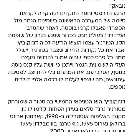
נובאק".
הרגע הדרמטי וחסר התקדים הזה קרה לקראת
סיומה של המערכה הראשונה בשמינית הגמר מול
הספרדי פאבלו קרניו בוסטה, לאחר שהסרבי
המדורג 1 בעולם חבט בכדור שפגע בגרון של שופטת
הקו. הטורניר עצמו הוציא הודעה לפיה דג'וקוביץ'
יאבד את כל נקודות הדירוג שצבר בטורניר, יישלל
ממנו כל פרס כספי שהיה אמור להרוויח מעצם
העלייה לשמינית הגמר וייתכן כי יושת עליו קנס נוסף.
בנוסף, הסרבי עזב את המתחם בלי להתייצב למסיבת
עיתונאים, מה שצפוי לעלות לו בכמה אלפי דולרים
נוספים.
דג'וקוביץ' הוא הטניסאי החמישי בהיסטוריה שמורחק
מטורניר גרנד סלאם בעידן הפתוח. קדמו לו ג'ון
מקנרו באליפות אוסטרליה ב-1990, קארסטן ארינס
ברולאן גארוס 1995, ג'ף טרנגו בווימבלדון 1995
ושטפן קובק ברולאן גארוס 2000.