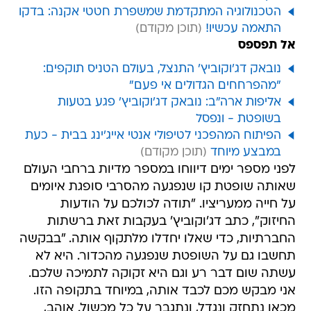
הטכנולוגיה המתקדמת שמשפרת חטטי אקנה: בדקו
התאמה עכשיו!
אל תפספס
נובאק דג'וקוביץ' התנצל, בעולם הטניס תוקפים:
"מהפרחחים הגדולים אי פעם"
אליפות ארה"ב: נובאק דג'וקוביץ' פגע בטעות
בשופטת - ונפסל
הפיתוח המהפכני לטיפולי אנטי אייג'ינג בבית - כעת
במבצע מיוחד
לפני מספר ימים דיווחו במספר מדיות ברחבי העולם
שאותה שופטת קו שנפגעה מהסרבי סופגת איומים
על חייה ממעריציו. "תודה לכולכם על הודעות
החיזוק", כתב דג'וקוביץ' בעקבות זאת ברשתות
החברתיות, כדי שאלו יחדלו מלתקוף אותה. "בבקשה
תחשבו גם על השופטת שנפגעה מהכדור. היא לא
עשתה שום דבר רע וגם היא זקוקה לתמיכה שלכם.
אני מבקש מכם לכבד אותה, במיוחד בתקופה הזו.
מכאן נתחזק ונגדל, ונתגבר על כל מכשול. אוהב,