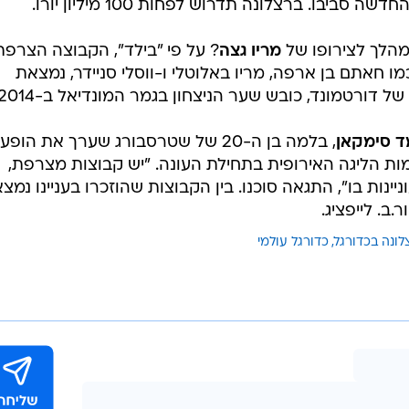
יבו. ברצלונה תדרוש לפחות 100 מיליון יורו.
מהלך לצירופו של
מריו גצה
? על פי "בילד", הקבוצה הצרפת
חאתם בן ארפה, מריו באלוטלי ו-ווסלי סניידר, נמצאת
ד סימקאן
, בלמה בן ה-20 של שטרסבורג שערך את הופ
ות הליגה האירופית בתחילת העונה. "יש קבוצות מצרפת,
יינות בו", התגאה סוכנו. בין הקבוצות שהוזכרו בעניינו נמצ
.ב. לייפציג.
לונה בכדורגל
כדורגל עולמי