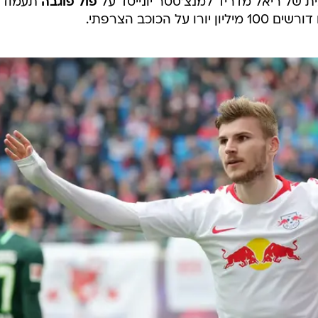
 של ריאל מדריד למנצ'סטר יונייטד על
פול פוגבה
תעמוד 