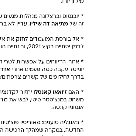
מיליון יורו.
* יובנטוס וברצלונה מנהלות מגעים
זה של
מתיאה דה שיליו
, עדיין לא ב
* אל בורסת המועמדים לחזק את אל
ז'רמן יסתיים בקיץ 2021, ובינתיים הוא מסרב להאריכו. גם יובנטוס מביעה עניין במגן השמאלי.
* אחרי הדיווחים על אפשרות לטרייד
יונייטד עקבה כמה פעמים אחרי
אדרי
בדרך לחילופים של קשרים צרפתים?
* האם
ז'ואאו קאנסלו
יחזור לקדנציה
אנטוניו קונטה.
* באנגליה טוענים: מאוריסיו פוצ'טינו
החדשה, במקרה שמהלך הרכישה הסעו