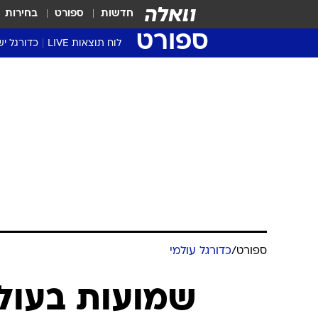
חדשות
ספורט
בחירות
ספורט
לוח תוצאות LIVE
כדורגל יש
ליגת העל Winner
סטט' ליגת
גביע המדי
גביע הטוט
שגרירים
נבחרות י
ליגה לאומ
ליגה א'
ספורט
/
כדורגל עולמי
שמועות בעולם