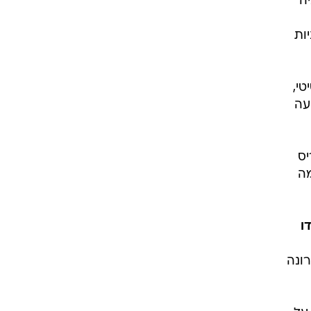
ה
ות
י,
עה
בפריס
מה
ו
ונה