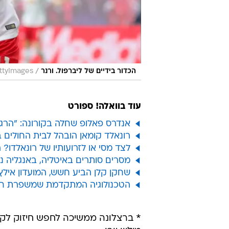
/
הכדור בידיים של ליברפול. ורנר
ttyImages
עוד בוואלה! ספורט
אנדרס פאלופ שחלה בקורונה: "הרגש
רונאלד קומאן הובהל לבית החולים ב
לצד מסי או לזרועותיו של רונאלדו?
מסרים סותרים באיטליה, באנגליה נערכים לקיו
שחקן קלן הביע חשש, המועדון אילץ
הטכנולוגיה המתקדמת שמשפרת חט
* ברצלונה ממשיכה לחפש חיזוק לקיש