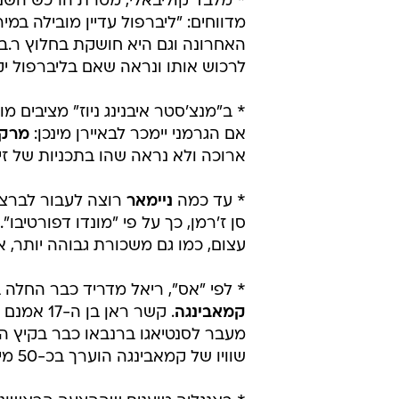
* מלבד קוליבאלי, מטרת הרכש השנייה
מדווחים: "ליברפול עדיין מובילה במי
האחרונה וגם היא חושקת בחלוץ ר.ב. ל
לרכוש אותו ונראה שאם בליברפול יק
* ב"מנצ'סטר איבנינג ניוז" מציבים
אם הגרמני יימכר לבאיירן מינכן:
מרקו
ארוכה ולא נראה שהו בתכניות של זינד
* עד כמה
ניימאר
סן ז'רמן, כך על פי "מונדו דפורטיבו
עצום, כמו גם משכורת גבוהה יותר, 
* לפי "אס", ריאל מדריד כבר החלה
קמאבינגה
. קשר ראן
מעבר לסנטיאגו ברנבאו כבר בקיץ הק
שוויו של קמאבינגה הוערך בכ-50 מיליון יורו, אולם "כעת אף אחד לא יכול לדעת".