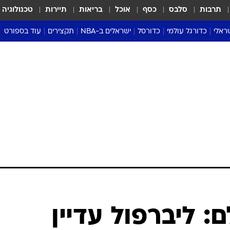
תרבות
סלבס
כסף
אוכל
בריאות
תיירות
טכנולוגיה
ראלי
כדורגל עולמי
כדורסל
ישראלים ב-NBA
תקצירים
עוד בספורט
ליגה אנגלית
ליגת העל
דני אבדיה
מונדיאל 2026
 העל
ליגה ספרדית
דאבל דריבל
NBA
נה
ליגה איטלקית
יורוליג וכדורסל אירופי
טבלאות
ו
ליגה גרמנית
ליגה לאומית
פודקאסטים
ליגה צרפתית
נבחרות ישראל בכדורסל
מסכמים מחזור
שראל
ליגת האלופות
כדורסל נשים
אבא של שבת
ית
הליגה האירופית
מעל הטבעת
דרום אמריקה
סערה בממלכה
טניס
טראש טוק
ספורט אמריקא
: ליברפול עדיין
פוקר