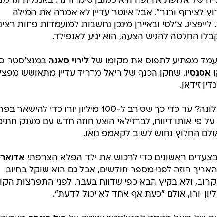
 של אלופת אירופה היא כמובן טימו ורנר. באנגליה וגרמני
רוץ לצירוף ורנר", אבל אינטר עדיין לא אמרה את המילה
ייפציג. צ'לסי ובאיירן מינכן נחשבות למועמדות פחות רציני
בלו החלטה להגיש הצעה, הוא יגיע לאנפילד.
 מועמד מפתיע לתפוס את מקומו של
לירוי סאנה
במנצ'סטר סיט
 אסנסיו
. שחקן הכנף של ריאל מדריד עדיין מתאושש מפצי
ין זידאן.
רוצה לעבור לברצלונה? עד כדי כך שסירב ל-100 מיליון יורו כדי להישאר 
". על פי אותו דיווח, לברזילאי הוצע חוזה חדש עם מענק חתי
אולם החלוץ נחוש לשוב לקאמפ נואו.
 בצעדים ראשונים כדי לרכוש את ילד הפלא הצרפתי
אדוארד
 בן ה-17 אמנם האריך חוזה לפני מספר חודשים, אבל גם הוא שוקל בחיוב
רוב, ולא בקיץ הבא כפי שדווח בעבר. לפני התפרצות הקור