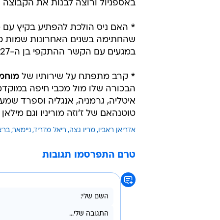
באספניול ורוצה לבנות את הקבוצה החדשה סב
* האם ניס הולכת להפתיע בקיץ עם 
שהחתימה בשנים האחרונות שמות כמו 
במגעים עם הקשר ההתקפי בן ה-27 של דורטמונד, כובש שער הניצחון בגמר המונדיאל ב-2014.
* קרב מתפתח על שירותיו של
מוחמ
הבכורה שלו מול מכבי חיפה במוקדמ
איטליה, גרמניה, אנגליה וספרד שמעונ
טוטנהאם של ז'וזה מוריניו וגם מילאן ור
אדריאן ראביו
מריו גצה
ריאל מדריד
ניימאר
ברצ
טרם התפרסמו תגובות