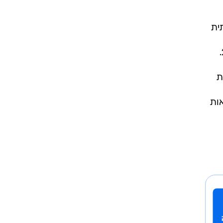
ית
עת
אות