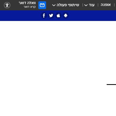
וואלה דואר
אופנה
עוד
שיתופי פעולה
קרא דואר
ציון 3
דאבל דריבל
י