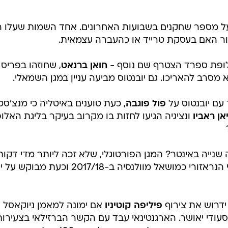
 על מספר שחקנים בשבועות האחרונים. אחד השמות שעלו ה
רור האם בעסקת טרייד או כהעברה עצמאית.
ופת ספרד הצטרף שם נוסף -
חואן ברנאט
, שחוזהו בפריס 
 עם יובנטוס על
פול פוגבה
, כעת טוענים באיטליה כי מנצ'סט
אן ראביו
ונציגיה הגיעו לחזות בו מקרוב בעיקר בליגת האלופ
 שנייה באינטר? המגן הפורטוגלי, שלא זכה ליותר מדי דקות
משחק במנצ'סטר סיטי, לבש את מדי הנראזורי כמושאל מוולנסיה ב-2017/18 וכעת מבוקש
 ידרוש את צירוף
פיליפה קוטיניו
אם ימונה למאמן ניוקאסל
די יאושר. הארגנטינאי עבד עם הקשר הברזילאי בצעירות