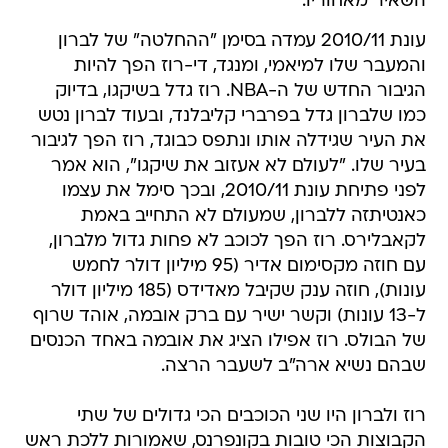
השאיר מאחוריו.
עונת 2010/11 עמדה בסימן "ההחלטה" של לברון
והמעבר שלו למיאמי, ומנגד, די-רוז הפך להיות
הגיבור החדש של ה-NBA. רוז גדל בשיקגו, בדיוק
כמו שלברון גדל בפרברי קליבלנד, ובעוד לברון נטש
את העיר שגידלה אותו ונתפס כבוגד, רוז הפך לגיבור
בעיר שלו. "לעולם לא אעזוב את שיקגו", הוא אמר
לפני פתיחת עונת 2010/11, ובכך סימל את עצמו
כאנטיתזה ללברון, שמעולם לא התחייב באמת
לקאבלירס. רוז הפך לכוכב לא פחות גדול מלברון,
עם חוזה מקסימום אדיר (95 מיליון דולר לחמש
עונות), חוזה ענק שקיבל מאדידס (185 מיליון דולר
ל-13 עונות) וקשר ישיר עם ברק אובמה, אוהד שרוף
של הבולס. רוז אפילו הציג את אובמה באחד הכנסים
שבהם נשיא ארה"ב לשעבר הרצה.
רוז ולברון היו שני הכוכבים הכי גדולים של שתי
הקבוצות הכי טובות בקונפרנס, שאמורות ללכת ראש