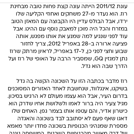
עונת 2011/12 הייתה עונה קצת פחות טובה מבחינת
רוז. הוא נעדר מ-27 משחקים ואחוזי הקליעה שלו
ירדו, אבל הבולס עדיין היו הקבוצה עם המאזן הטוב
במזרח והכל היה מוכן למאבק נוסף עם ההיט. אבל
עוד לפני שנגיע למה שמנע את אותו מפגש, אותה
פציעה ארורה ב-28 באפריל 2012, צריך לחזור
שבוע וחצי לפני כן, ל-17 באפריל, לראיון מרתק שרוז
נתן למגזין GQ, שמסביר הרבה על האופי של רוז ועל
הדרך שבה הוא גדל.
רוז מדבר בכתבה הזו על השכונה הקשה בה גדל
בשיקגו, אינגלווד, שנחשבת לאחד האזורים המסוכנים
בדרום העיר, אבל הוא עצמו מעולם לא הרגיש בסיכון.
מגיל צעיר היה ברור לאמו ולשלושת אחיו שדרק הוא
כישרון אדיר, והם עטפו אותו בצמר גפן. האחים שלו
דאגו שאף פעם לא יסתובב לבד בשכונה והאגדה
מספרת שמנהיגי הכנופיות בשכונה פחדו יותר מאמא
של דרק מאשר מהכנופיות השכנות. המשפחה גוננה