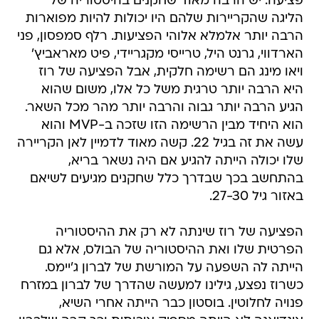
פציעה. יש הרבה מאוד שחקנים בהיסטוריה של
הליגה שהקריירות שלהם היו יכולות להיות מפוארות
הרבה יותר אלמלא אלוהי הפציעות. רלף סמפסון, פני
הארדווי, גרנט היל, טרייסי מקגריידי, פיט מאראביץ'
ויאו מינג הם רשימה חלקית, אבל הפציעה של רוז
היא הרבה יותר טרגית משל כל אלו, משום שהוא
הגיע הרבה יותר גבוה והרבה יותר מהר מכל השאר.
הוא היחיד מבין הרשימה הזו שזכה ב-MVP והוא
עשה את זה בגיל 22. קשה מאוד לדמיין לאן הקריירה
שלו יכולה הייתה להגיע אם היה נשאר בריא,
בהתחשב בכך שבדרך כלל שחקנים מגיעים לשיאם
באזור גיל 27-30.
הפציעה של רוז שינתה לא רק את ההיסטוריה
הפרטית שלו ואת ההיסטוריה של הבולס, אלא גם
הייתה לה השפעה על המורשת של לברון ג'יימס.
כשרוז נפצע, גילינו למעשה שהדרך של לברון במזרח
פנויה לחלוטין. בוסטון כבר הייתה אחרי השיא,