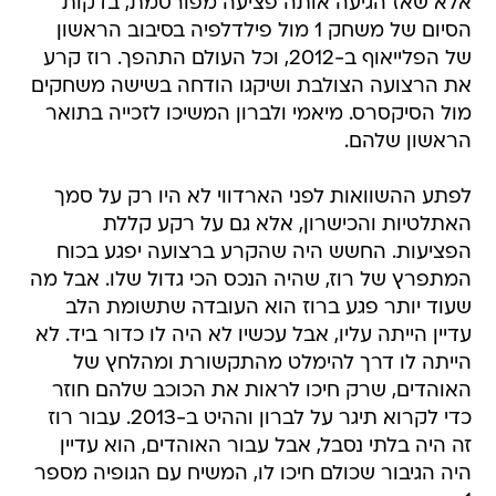
אלא שאז הגיעה אותה פציעה מפורסמת, בדקות
הסיום של משחק 1 מול פילדלפיה בסיבוב הראשון
של הפלייאוף ב-2012, וכל העולם התהפך. רוז קרע
את הרצועה הצולבת ושיקגו הודחה בשישה משחקים
מול הסיקסרס. מיאמי ולברון המשיכו לזכייה בתואר
הראשון שלהם.
לפתע ההשוואות לפני הארדווי לא היו רק על סמך
האתלטיות והכישרון, אלא גם על רקע קללת
הפציעות. החשש היה שהקרע ברצועה יפגע בכוח
המתפרץ של רוז, שהיה הנכס הכי גדול שלו. אבל מה
שעוד יותר פגע ברוז הוא העובדה שתשומת הלב
עדיין הייתה עליו, אבל עכשיו לא היה לו כדור ביד. לא
הייתה לו דרך להימלט מהתקשורת ומהלחץ של
האוהדים, שרק חיכו לראות את הכוכב שלהם חוזר
כדי לקרוא תיגר על לברון וההיט ב-2013. עבור רוז
זה היה בלתי נסבל, אבל עבור האוהדים, הוא עדיין
היה הגיבור שכולם חיכו לו, המשיח עם הגופיה מספר