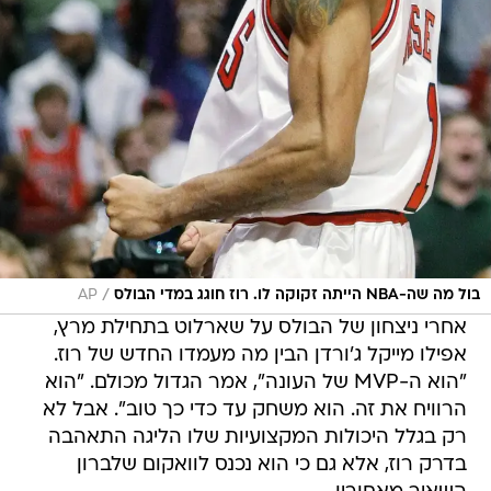
/
בול מה שה-NBA הייתה זקוקה לו. רוז חוגג במדי הבולס
AP
אחרי ניצחון של הבולס על שארלוט בתחילת מרץ,
אפילו מייקל ג'ורדן הבין מה מעמדו החדש של רוז.
"הוא ה-MVP של העונה", אמר הגדול מכולם. "הוא
הרוויח את זה. הוא משחק עד כדי כך טוב". אבל לא
רק בגלל היכולות המקצועיות שלו הליגה התאהבה
בדרק רוז, אלא גם כי הוא נכנס לוואקום שלברון