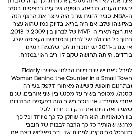
אינדיאנה לא הייתה מספיק איכותית וכך קרה שלברון
ירשום העונה, כנראה, הופעה שביעית ברציפות בגמר
ה-NBA. סביר להניח שרוז היה עוצר את הרצף הזה
באיזשהו שלב, אם היה בריא, בדיוק כמו שהוא עצר
את רצף תארי ה-MVP של לברון בין 2009 ל-2013.
בתוך כל הגדולה של לברון והמורשת העצומה שלו,
אי שם ב-2011 יש תזכורת לכך שלכמה רגעים
בודדים, הייתה תחושה שקם לו יריב ראוי במזרח.
לפרל ג'אם יש שיר בשם הבלתי אפשרי Elderly
Woman Behind the Counter in a Small Town
(בתרגום חופשי: קשישה מאחורי דלפק בעיירה
קטנה). מסופר בשיר על מפגש בין שני אוהבים, שנים
אחרי שנפרדו. אני נזכר בשיר הזה בפעמים הבודדות
שאני רואה היום את דרק רוז חודר לסל
בווירטואוזיות. הוא היה שחקן כל כך מיוחד וכל כך
מרגש, שהותיר כל כך הרבה לבבות של חובבי
כדורסל מרוסקים. לפחות אדי ודר מאלחש קצת את