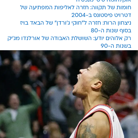
אוקלהומה סיטי מנכסיה
חומות של תקווה: חזרה לאליפות המפתיעה של
דטרויט פיסטונס ב-2004
ניצחון הרוח: חזרה ל"חוקי ג'ורדן" של הבאד בויז
בסוף שנות ה-80
רק אלוהים יודע: השושלת האבודה של אורלנדו מג'יק
בשנות ה-90