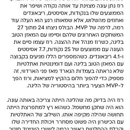
רוז נתן עונה מצוינת עד אותה נקודה ושיפר את
הממוצעים שלו בנקודות, אסיסטים, ריבאונדים
ואחוזים מהשלוש, אלא שמאותו רגע הוא העלה עוד
רמה, לרמה של MVP. הבולס ניצחו 24 מתוך 27
המשחקים האחרונים שלהם וסיימו עם המאזן הטוב
בליגה, כשרוז מנהל את ההצגה. רוז עצמו סיים את
העונה עם ממוצעים של 25 נקודות, 7.7 אסיסטים
ו-4.1 ריבאונדים. כשהמספרים הללו מגיעים בקבוצה
עם המאזן הטוב בליגה ועם דומיננטיות ואתלטיות
שלא נראתה בעמדות הגארד מאז פני הארדווי, זה
מספיק כדי להפוך חלום בהקיץ למציאות, ורוז הפך
ל-MVP הצעיר ביותר בהיסטוריה של הליגה.
רוז היה בדיוק מה שהליגה הייתה צריכה באותה עונה.
הוא היה שחקן מחשמל. כשהוא רץ למתפרצת הייתה
תחושה שהילה מקיפה אותו. השילוב של האתלטיות
עם הכישרון היה פשוט מסחרר ויכולת החדירה שלו
וקבלת ההחלטות באוויר גרמה ליושבי היונייטד סנטר