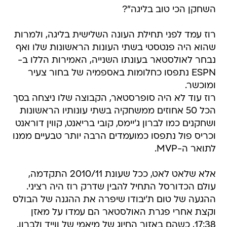
השחקן הכי טוב בליגה"?
רוז עמד לפני תחילת העונה השלישית בליגה, ולמרות
שהוא היה פנטסטי בשתי העונות הראשונות שלו ואף
נבחר לאולסטאר בעונתו השנייה, האמירות הללו ב-
ESPN נתפסו כחלומות באספמיה של בחור צעיר
ומוכשר.
רוז עוד לא היה סופרסטאר, הקבוצה שלו ניצחה בסך
הכל 50 אחוזים ממשחקיה בשתי עונותיו הראשונות
ושחקנים כמו לברון ג'יימס, קובי בריאנט, קווין דוראנט
וכריס פול נתפסו כמועמדים הרבה יותר טבעיים ממנו
לתואר ה-MVP.
אלא שלאט לאט, ככל שעונת 2010/11 התקדמה,
עולם הכדורסל התחיל להבין שדרק רוז היה רציני.
ההגעה של טום ת'יבודו שיפרה את ההגנה של הבולס
וקצת אחרי פגרת האולסטאר הם עמדו על מאזן
17:38, כשהם באזור החיוג של מיאמי של ווייד ולברון.