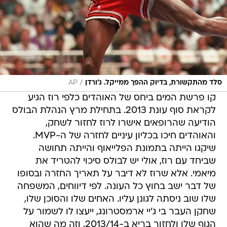
/
סלד מהתקשורת, בדיוק ההפך ממייקל. ג'ורדן
AP
קו פרשת המים ביחס של האוהדים כלפי רוז הגיע
לקראת סוף עונת 2013. בתחילת מרץ הנהלת הבולס
הודיעה שהרופאים אישרו לרוז לחזור לשחק,
והאוהדים חיכו בכליון עיניים לחזרה של ה-MVP.
שיקגו הייתה בתמונת הפלייאוף והייתה תחושה
שביחד עם רוז, אולי יש לבולס סיכוי להטריד את
מיאמי. אלא שרוז לא דיבר על תאריך החזרה ובסופו
של דבר ישב בחוץ כל העונה. לפי דיווחים, המשפחה
שלו שוב ניסתה לגונן עליו. האחים שלו והסוכן שלו,
שחקן העבר בי ג'יי ארמסטרונג, ייעצו לו לשמור על
הגוף שלו ולחזור בריא ב-2013/14, וזה מה שהוא