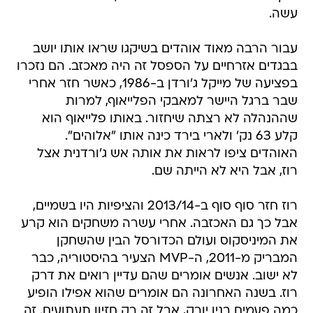
עשה.
עבור הרבה מאוד אוהדים בשיקגו שראו אותו יושב
בבגדים אזרחיים על הספסל זה היה מאכזב. הם נזכרו
בפציעה של מייקל ג'ורדן ב-1986, כאשר חזר אחרי
שבר ברגל היישר למאבקי הפלייאוף, למרות
שההנהלה לא רצתה שיחזור. באותו פלייאוף הוא
קלע 63 נק' ולארי בירד כינה אותו "אלוהים".
האוהדים ציפו לראות את אותה אש ג'ורדנית אצל
רוז, אבל היא לא הייתה שם.
רוז חזר סוף סוף ב-2013/14 והציפיות היו בשמיים,
אבל כך גם האכזבה. אחרי עשרה משחקים הוא קרע
את המיניסקוס ועולם הכדורסל הבין שהשחקן
המבריק מ-2011, ה-MVP הצעיר בהיסטוריה, כבר
לא ישוב. אנשים אומרים שהם עדיין רואים את דרק
רוז. בשנה האחרונה הם אומרים שהוא אפילו הופיע
כמה פעמים בניו יורק, אבל זה רק חזיון תעתועים. זה