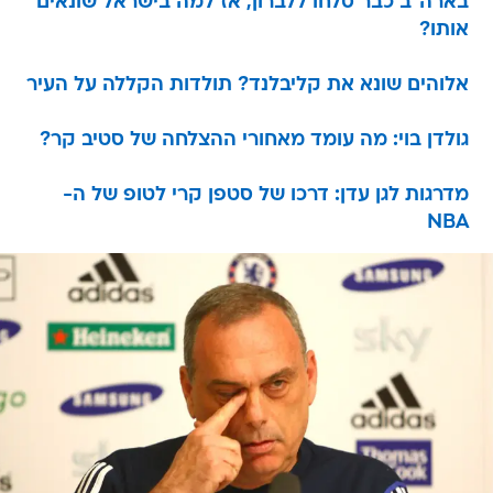
בארה"ב כבר סלחו ללברון, אז למה בישראל שונאים
אותו?
אלוהים שונא את קליבלנד? תולדות הקללה על העיר
גולדן בוי: מה עומד מאחורי ההצלחה של סטיב קר?
מדרגות לגן עדן: דרכו של סטפן קרי לטופ של ה-
NBA