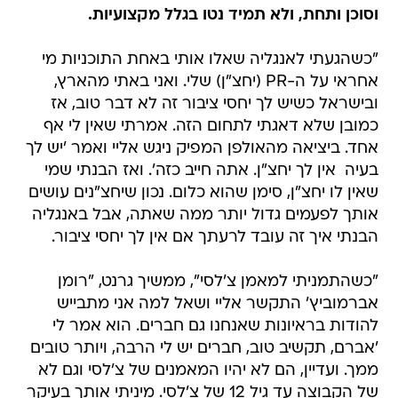
וסוכן ותחת, ולא תמיד נטו בגלל מקצועיות.
"כשהגעתי לאנגליה שאלו אותי באחת התוכניות מי
אחראי על ה-PR (יחצ"ן) שלי. ואני באתי מהארץ,
ובישראל כשיש לך יחסי ציבור זה לא דבר טוב, אז
כמובן שלא דאגתי לתחום הזה. אמרתי שאין לי אף
אחד. ביציאה מהאולפן המפיק ניגש אליי ואמר 'יש לך
בעיה  אין לך יחצ"ן. אתה חייב כזה'. ואז הבנתי שמי
שאין לו יחצ"ן, סימן שהוא כלום. נכון שיחצ"נים עושים
אותך לפעמים גדול יותר ממה שאתה, אבל באנגליה
הבנתי איך זה עובד לרעתך אם אין לך יחסי ציבור.
"כשהתמניתי למאמן צ'לסי", ממשיך גרנט, "רומן
אברמוביץ' התקשר אליי ושאל למה אני מתבייש
להודות בראיונות שאנחנו גם חברים. הוא אמר לי
'אברם, תקשיב טוב, חברים יש לי הרבה, ויותר טובים
ממך. ועדיין, הם לא יהיו המאמנים של צ'לסי וגם לא
של הקבוצה עד גיל 12 של צ'לסי. מיניתי אותך בעיקר