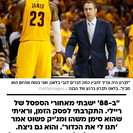
"לברון היה צריך להבין כמה דברים לגבי בלאט, ואני בטוח שהיום הוא
/
מבין". בלאט ולברון ברגע של הבנה
GettyImages
"ב-88' ישבתי מאחורי הספסל של
ריילי. התקרבתי לפסק הזמן, וראיתי
שהוא סימן משהו ומג'יק פשוט אמר
'תנו לי את הכדור'. והוא גם ניצח.