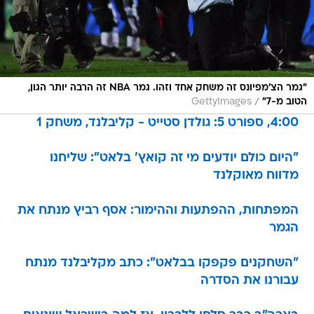
"גמר הצ'מפיונס זה משחק אחד וזהו. גמר NBA זה הרבה יותר הגון,
/
הטוב מ-7"
GettyImages
4:00, ספורט 5: גולדן סטייט - קליבלנד, משחק 1
"היום כולם יודעים מי זה קואץ' בלאט": שליחנו
מדווח מאוקלנד
המפתחות, ההפתעות וההימור: אסף רביץ מנתח את
הגמר
"השחקנים פקפקו בבלאט": כתב מקליבלנד מנתח
עבורנו את הסדרה