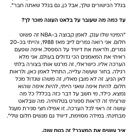
בגלל הכישורים שלך, אבל כן, גם בגלל שאתה חבר".
עד כמה מה שעובר על בלאט העונה מוכר לך?
"המינוי שלו ענק. לאמן קבוצה ב-NBA זה פשוט
חלום. אני רואה גמרים לייב מאז 1988, והייתי בכ-20
גמרים, ולראות את דיוויד על הספסל, איפה שפעם
ראיתי את המאמנים הכי גדולים בעולם. אני מלא
הערכה אליו. כישראלי, זה מרגש אותי בצורה בלתי
רגילה. בחור שעשה עלייה, התחיל לאמן כאן, ולראות
לאן הגיע. זה לא מובן מאליו, זה משהו שגדול מכל
חלום. להיות איפה שאני הייתי, להיות איפה שהוא
נמצא. כילד, מי חשב על דבר כזה בכלל? כל מה
שרציתי זה לראות ספורט בטלוויזיה. מה שבלאט
עושה זה ראוי לכל הערכה. זו אפילו חצי סגירת מעגל
מבחינתי. במידה מסוימת, דיוויד גם מגשים חלום שלי".
איך עושים את המעבר? זה בטח שוק.