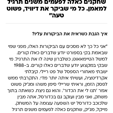
שחקנים כאלה לפעמים משנים תרגיל
למאמן. כל מי שביקר את דיוויד, פשוט
טעה"
איך הגבת כשראית את הביקורות עליו?
"אני כל כך לא מסכים עם הביקורות האלו, מפני שמי
שבאמת בקי בספורט יודע שדברים כאלו קורים.
למשל הטיימאאוט, כשלברון שינה לו את התרגיל. מי
שבקי במקצוע יודע שדברים כאלו קורים. ב-1988
ישבתי מאחורי הספסל של פט ריילי. קיבלתי
אקרדיטציה, ועשיתי איתה יותר מדי. התקרבתי ממש
לפסק הזמן, וראיתי שריילי סימן משהו ומג'יק פשוט
אמר 'תנו לי את הכדור'. והוא גם ניצח. כשאתה בתוך
משחק, ואני מבין ועוקב גם בכדורסל, אתה מבין
שלכוכב כדורסל יש השפעה עצומה על המשחק.
מייקל, מג'יק, שחקנים כאלה לפעמים משנים תרגיל