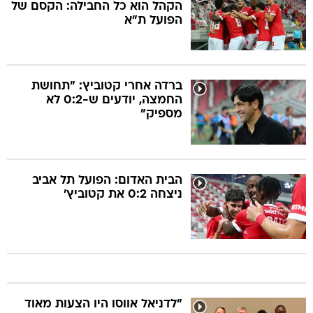
הקהל הוא כל החבילה: הקסם של
הפועל ת"א
ברדה אחרי קטוביץ: "תחושת
החמצה, יודעים ש-0:2 לא
מספיק"
הבית האדום: הפועל תל אביב
ניצחה 0:2 את קטוביץ'
"לדניאל אווסו היו הצעות מאוד