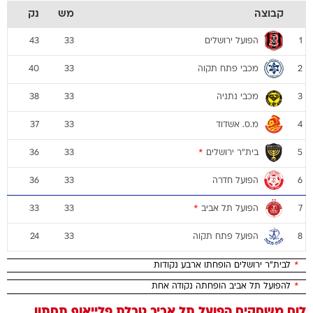
קבוצה
מש
נק
הפועל ירושלים
43
33
1
מכבי פתח תקוה
40
33
2
מכבי נתניה
38
33
3
מ.ס. אשדוד
37
33
4
בית"ר ירושלים
*
36
33
5
הפועל חדרה
36
33
6
הפועל תל אביב
*
33
33
7
הפועל פתח תקוה
24
33
8
*
לבית"ר ירושלים הופחתו ארבע נקודות
*
להפועל תל אביב הופחתה נקודה אחת
לוח משחקים
הפועל תל אביב
טבלת פלייאוף תחתון