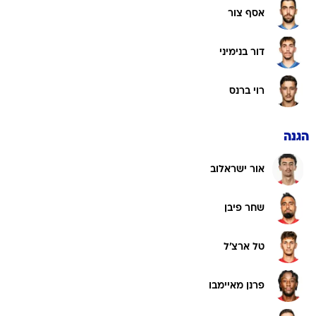
אסף צור
דור בנימיני
רוי ברנס
הגנה
אור ישראלוב
שחר פיבן
טל ארצ'ל
פרנן מאיימבו