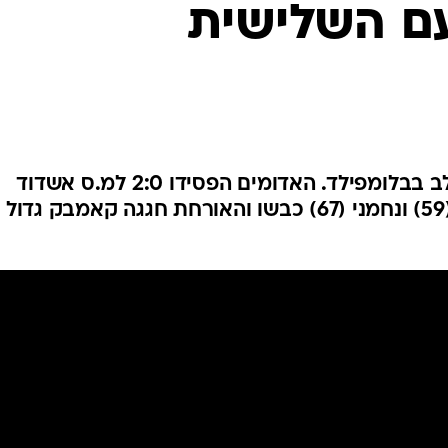
ם השלישית
ענפים נוספים
לוח שידורים
החידה של ספור
ארכיון מדורים
כתבו לנו
כ-24 אלף אוהדים נותרו שבורי לב בבלומפילד. האדומים הפסידו 2:0 למ.ס אשדוד
ונשרו לליגת המשנה. רוברטסון (59) ונחמני (67) כבשו והאורחת חגגה קאמבק גדול