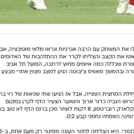
 את המשחק עם הרבה אנרגיות ונראו מלאי מוטיבציה, אב
אטו את הקצב והצליחו לקרר את ההתלהבות של האדומים ו
שרת שכללה כמה איומים מחוץ לרחבה, הפועל תל אביב
ורה ובהמשך מאוויס צ'יבוטה הגיע למצב מצוין אחרי מבצע 
ילת המחצית השנייה, אבל אז הגיעו שתי שגיאות של רוי בר
בדקה ה-59 עומרי בן הרוש הגביה כדור ארוך והשוער הצעיר הדף לקרן במקום
לקלוט. הקרן הזו תורגמה לשער של קלארק רוברטסון. 8 דקות לאחר מכן ברנס הדף לא ט
ה כשסתיו נחמני קבע 0:2.
בפיגור 2:0 הפועל תל אבי