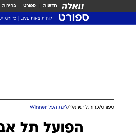
חדשות
ספורט
בחירות
ספורט
לוח תוצאות LIVE
כדורגל יש
ליגת העל Winner
סטט' ליגת
גביע המדי
גביע הטוט
שגרירים
נבחרות י
ליגה לאומ
ליגה א'
ספורט
/
כדורגל ישראלי
/
ליגת העל Winner
הפועל תל אבי