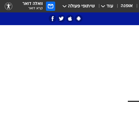
וואלה דואר
אופנה
עוד
שיתופי פעולה
קרא דואר
ציון 3
דאבל דריבל
י