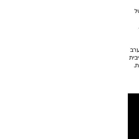
ל
ערב
בית