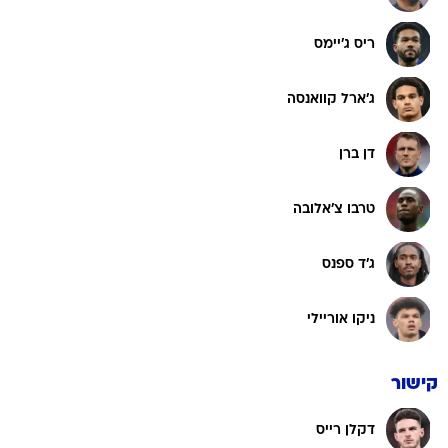
ריס ג'יימס
ג'ארל קוואנסה
דן ברן
טרבו צ'אלובה
ג'ד ספנס
ניקו אוריילי
קישור
דקלן רייס