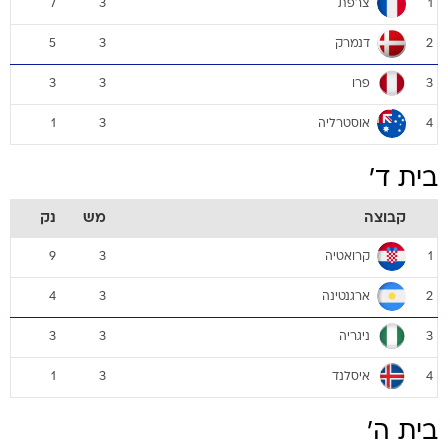
צרפת
7
3
1
דנמרק
5
3
2
פרו
3
3
3
אוסטרליה
1
3
4
בית ד'
קבוצה
מש
נק
קרואטיה
9
3
1
ארגנטינה
4
3
2
ניגריה
3
3
3
איסלנד
1
3
4
בית ה'