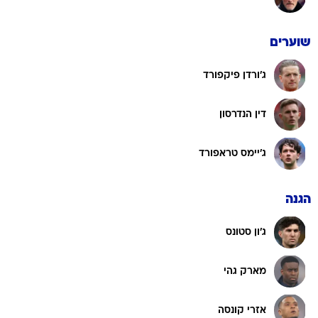
שוערים
ג'ורדן פיקפורד
דין הנדרסון
ג'יימס טראפורד
הגנה
ג'ון סטונס
מארק גהי
אזרי קונסה