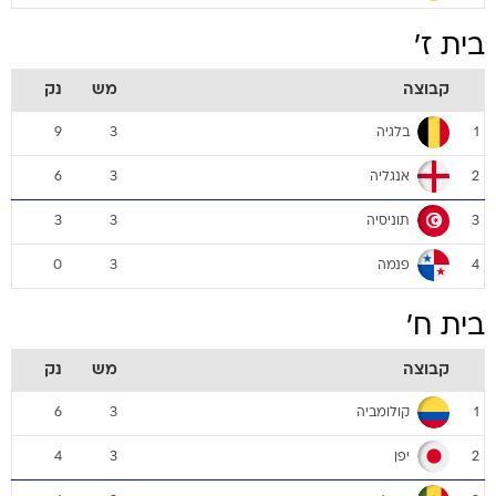
בית ז'
קבוצה
מש
נק
בלגיה
9
3
1
אנגליה
6
3
2
תוניסיה
3
3
3
פנמה
0
3
4
בית ח'
קבוצה
מש
נק
קולומביה
6
3
1
יפן
4
3
2