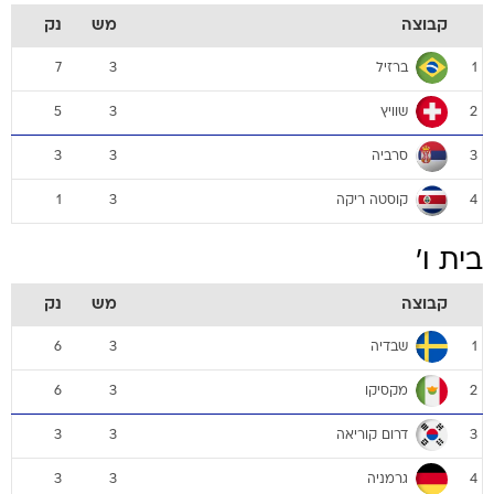
קבוצה
מש
נק
ברזיל
7
3
1
שוויץ
5
3
2
סרביה
3
3
3
קוסטה ריקה
1
3
4
בית ו'
קבוצה
מש
נק
שבדיה
6
3
1
מקסיקו
6
3
2
דרום קוריאה
3
3
3
גרמניה
3
3
4