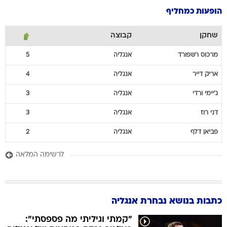
הופעות כמחליף
שחקן
קבוצה
מרכוס
רשפורד
אנגליה
5
אריק
דייר
אנגליה
4
ג'יימי
ורדי
אנגליה
3
דני
רוז
אנגליה
3
פביאן
דלף
אנגליה
2
לרשימה המלאה
כתבות בנושא נבחרת אנגליה
"קמתי וגיליתי מה פספסתי":