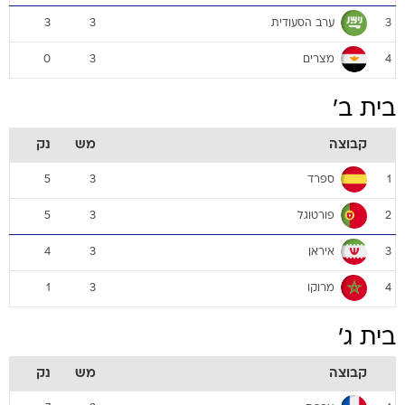
ערב הסעודית
3
3
3
מצרים
0
3
4
בית ב'
קבוצה
מש
נק
ספרד
5
3
1
פורטוגל
5
3
2
איראן
4
3
3
מרוקו
1
3
4
בית ג'
קבוצה
מש
נק