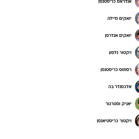
אנדראס כריסטנסן
רוגבי וקריקט
גולף
יואקים מיילה
ביליארד
תקצירים
יואקים אנדרסן
ויקטור נלסון
רסמוס כריסטנסן
אלכסנדר בה
יאניק וסטרגור
ויקטור כריסטיאנסן