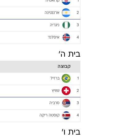
קרואטיה
1
ארגנטינה
2
ניגריה
3
איסלנד
4
בית ה'
קבוצה
ברזיל
1
שוויץ
2
סרביה
3
קוסטה ריקה
4
בית ו'