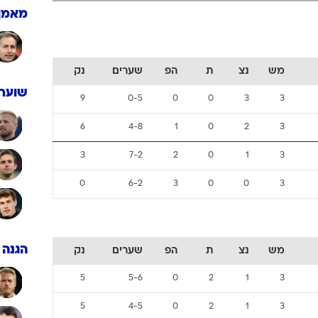
ענפים נוספים
מאמן
לוח שידורים
החידה של ספור
ארכיון מדורים
מש
נצ
ת
הפ
שערים
נק
כתבו לנו
שוערי
9
0-5
0
0
3
3
6
4-8
1
0
2
3
3
7-2
2
0
1
3
0
6-2
3
0
0
3
הגנה
מש
נצ
ת
הפ
שערים
נק
5
5-6
0
2
1
3
5
4-5
0
2
1
3