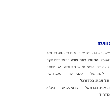
 וואלה
ייאקס
ארסנל
בית"ר ירושלים
ברצלונה בכדורגל
הפועל באר שבע
ינפנטינו
הפועל פתח תקוה
תל אביב
הפועל תל אביב כדורסל
יאן דיומנדה
ליגת העל
מכבי חיפה
מכבי נתניה
תל אביב בכדורגל
ל אביב בכדורסל
עירוני טבריה
פיפ"א
מדריד