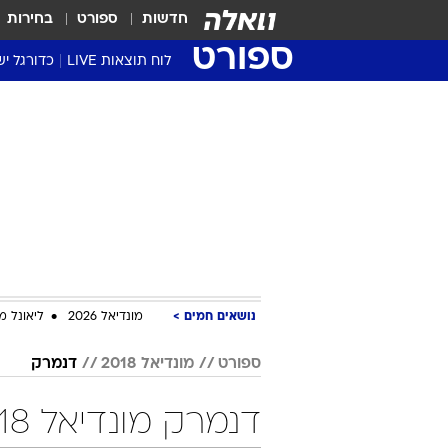
חדשות
ספורט
בחירות
ספורט
לוח תוצאות LIVE
כדורגל יש
ליגת העל Winner
סטט' ליגת
גביע המדי
גביע הטוט
שגרירים
נבחרות י
ליגה לאומ
ליגה א'
נושאים חמים
מונדיאל 2026
ליאונל מ
ספורט
מונדיאל 2018
דנמרק
דנמרק מונדיאל 2018 כדורגל