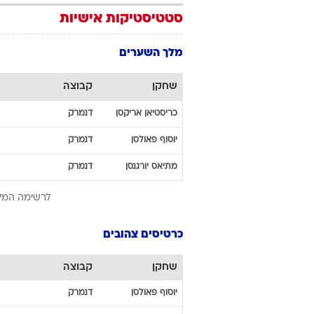
סטטיסטיקות אישיות
מלך השערים
שחקן
קבוצה
כריסטיאן
אריקסן
דנמרק
יוסוף
פאולסן
דנמרק
מתיאס
יורגנסן
דנמרק
לרשימה המל
כרטיסים צהובים
שחקן
קבוצה
יוסוף
פאולסן
דנמרק