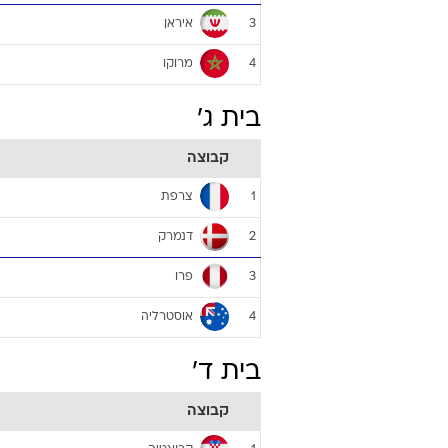
איראן
3
מרוקו
4
בית ג'
קבוצה
צרפת
1
דנמרק
2
פרו
3
אוסטרליה
4
בית ד'
קבוצה