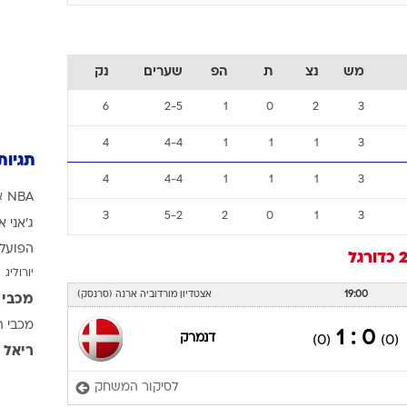
מש
נצ
ת
הפ
שערים
נק
6
2-5
1
0
2
3
4
4-4
1
1
1
3
תגיות
4
4-4
1
1
1
3
NBA
א
3
5-2
2
0
1
3
ג'אני א
הפועל 
כדורגל
יורוליג
19:00
אצטדיון מורדוביה ארנה (סרנסק)
מכבי 
מכבי ת
0 : 1
דנמרק
(0)
(0)
ריאל 
לסיקור המשחק