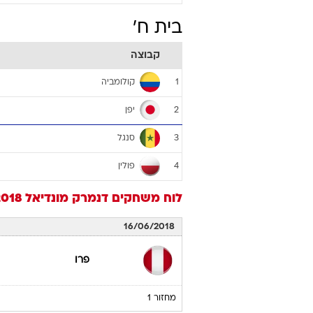
בית ח'
קבוצה
קולומביה
1
יפן
2
סנגל
3
פולין
4
לוח משחקים
דנמרק
מונדיאל 2018
16/06/2018
פרו
מחזור 1