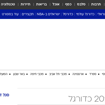
תרבות
סלבס
כסף
אוכל
בריאות
תיירות
טכנולוגיה
ראלי
כדורגל עולמי
כדורסל
ישראלים ב-NBA
תקצירים
עוד בספורט
ליגה אנגלית
ליגת העל
דני אבדיה
מונדיאל 2026
 העל
ליגה ספרדית
דאבל דריבל
NBA
נה
ליגה איטלקית
יורוליג וכדורסל אירופי
טבלאות
ו
ליגה גרמנית
ליגה לאומית
פודקאסטים
ליגה צרפתית
נבחרות ישראל בכדורסל
מסכמים מחזור
שראל
ליגת האלופות
כדורסל נשים
אבא של שבת
ית
הליגה האירופית
מעל הטבעת
דרום אמריקה
סערה בממלכה
סי
ספרד
ארגנטינה
מכבי תל אביב
מכבי חיפה
באר שבע
הפועל 
טניס
טראש טוק
ספורט אמריקא
סגל
ד
פוקר