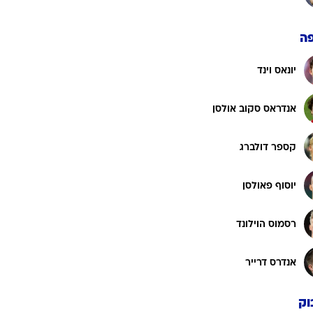
ה
יונאס וינד
אנדראס סקוב אולסן
קספר דולברג
יוסוף פאולסן
רסמוס הוילונד
אנדרס דרייר
וק