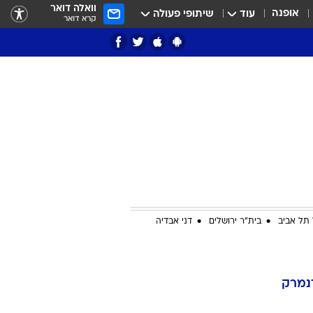
וואלה דואר
אופנה
עוד
שיתופי פעולה
קרא דואר
ציון 3
דאבל דריבל
תל אביב
בית"ר ירושלים
דני אבדיה
י
נמרק